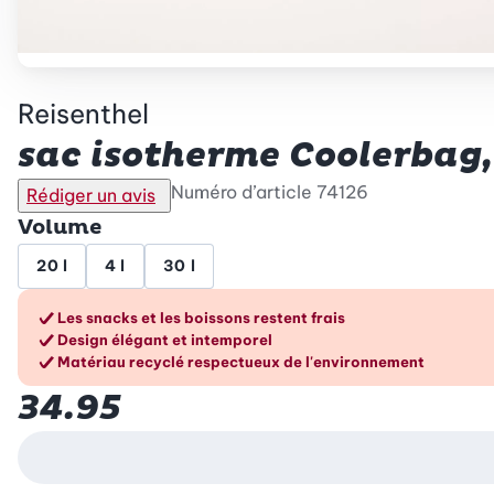
Reisenthel
sac isotherme Coolerbag, 
Numéro d’article
74126
Rédiger un avis
Volume
20 l
4 l
30 l
Les avantages en un cou
Les snacks et les boissons restent frais
Design élégant et intemporel
Matériau recyclé respectueux de l'environnement
34.95