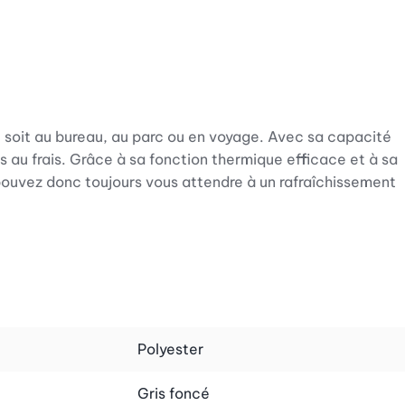
e soit au bureau, au parc ou en voyage. Avec sa capacité
s au frais. Grâce à sa fonction thermique efficace et à sa
s pouvez donc toujours vous attendre à un rafraîchissement
look intemporel qui séduit aussi bien les hommes que les
anément votre sac. C'est non seulement un accessoire
Polyester
Gris foncé
ment des points en matière de durabilité. Le matériau