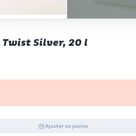
Twist Silver, 20 l
p d’œil
Ajouter au panier