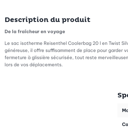
Description du produit
De la fraîcheur en voyage
Le sac isotherme Reisenthel Coolerbag 20 l en Twist Sil
généreuse, il offre suffisamment de place pour garder vo
fermeture à glissière sécurisée, tout reste merveilleuse
lors de vos déplacements.
Design élégant et fonctionnalité
Twist Silver associe un look professionnel à un style urb
Sp
femmes. Ce sac isotherme stylé s'adapte sans peine à 
pratique, mais aussi un accessoire de mode qui séduit p
Ma
Durable et facile à entretenir
Co
Fabriqué à partir de 100 % de tissu polyester recyclé d