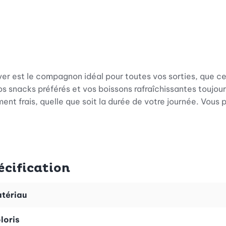
ver est le compagnon idéal pour toutes vos sorties, que c
s snacks préférés et vos boissons rafraîchissantes toujour
ment frais, quelle que soit la durée de votre journée. Vou
ain. L'alliance élégante de l'anthracite et du noir crée un 
écification
toutes les tenues, y compris lorsque vous échangez spont
ar sa sobriété et son élégance.
tériau
loris
e haute qualité, le Reisenthel Coolerbag 20 l marque égale