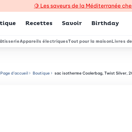
🍋
Les saveurs de la Méditerranée che
incipal
tique
Recettes
Savoir
Birthday
âtisserie
Appareils électriques
Tout pour la maison
Livres de
e
Page d’accueil
Boutique
sac isotherme Coolerbag, Twist Silver, 20