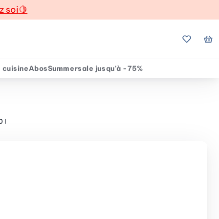
z soi
🍋
Mes favo
Mo
 cuisine
Abos
Summersale jusqu'à -75%
 l