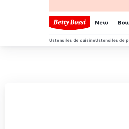
Menu pr
New
Bou
Ustensiles de cuisine
Ustensiles de p
Menu secondair
Chemin de navigation