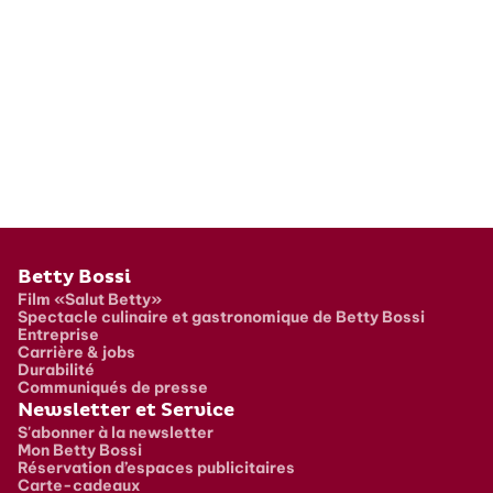
Pied de page
Betty Bossi
Film «Salut Betty»
Spectacle culinaire et gastronomique de Betty Bossi
Entreprise
Carrière & jobs
Durabilité
Communiqués de presse
Newsletter et Service
S'abonner à la newsletter
Mon Betty Bossi
Réservation d’espaces publicitaires
Carte-cadeaux