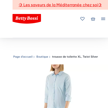
🍋
Les saveurs de la Méditerranée chez soi
🍋
Mes favoris
Mon pani
Me
Page d’accueil
Boutique
trousse de toilette XL, Twist Silver
Chemin de navigation