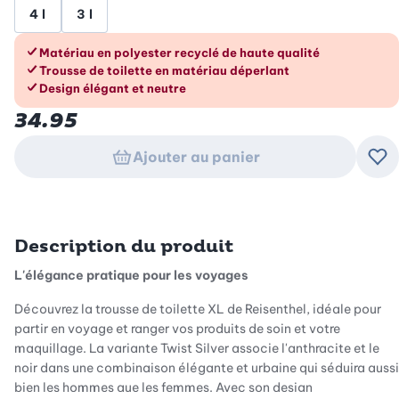
4 l
3 l
Les avantages en un coup d’œil
Matériau en polyester recyclé de haute qualité
Trousse de toilette en matériau déperlant
Design élégant et neutre
34.95
Ajouter au panier
Ajo
Description du produit
L'élégance pratique pour les voyages
Découvrez la trousse de toilette XL de Reisenthel, idéale pour
partir en voyage et ranger vos produits de soin et votre
maquillage. La variante Twist Silver associe l'anthracite et le
noir dans une combinaison élégante et urbaine qui séduira aussi
bien les hommes que les femmes. Avec son design