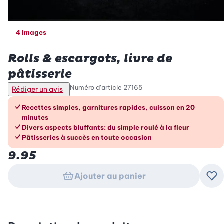
4 Images
Betty Bossi
Rolls & escargots, livre de
pâtisserie
Numéro d’article
27165
Rédiger un avis
Les avantages en un coup d’œil
Recettes simples, garnitures rapides, cuisson en 20
minutes
Divers aspects bluffants: du simple roulé à la fleur
Pâtisseries à succès en toute occasion
9.95
Ajouter au panier
Ajo