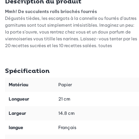
Description du produit
Mmh! De succulents rolls briochés fourrés
Dégustés tièdes, les escargots à la cannelle ou fourrés d’autres
garnitures sont tout simplement irrésistibles. Imaginez un peu:
la porte s’ouvre, vous rentrez chez vous et un doux parfum de
viennoiseries vous titille les narines. Laissez-vous tenter par les
20 recettes sucrées et les 10 recettes salées, toutes
savoureuses, du livre «Rolls & escargots».
Diverses pâtes levées
Spécification
Le livre propose toutes sortes de variantes des recettes en pâte
levée. Nous avons adapté les ingrédients à chaque garniture. En
Matériau
Papier
principe, la pâte levée étant confectionnée avec de la farine
neutre, de la levure fraîche, du lait tiède et du beurre fondu, vous
Longueur
21 cm
pouvez l’utiliser indifféremment pour des garnitures sucrées ou
salées. Et si un jour le temps presse, une pâte à pizza ou à tarte
Largeur
14.8 cm
flambée du commerce s’avère une bonne alternative.
Farce sucrée ou salée pour toutes les occasions
langue
Français
Les recettes sucrées sont un dessert toujours bienvenu, une