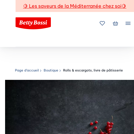
🍋
Les saveurs de la Méditerranée chez soi
🍋
Mes favoris
Mon pani
Me
Page d’accueil
Boutique
Rolls & escargots, livre de pâtisserie
Chemin de navigation