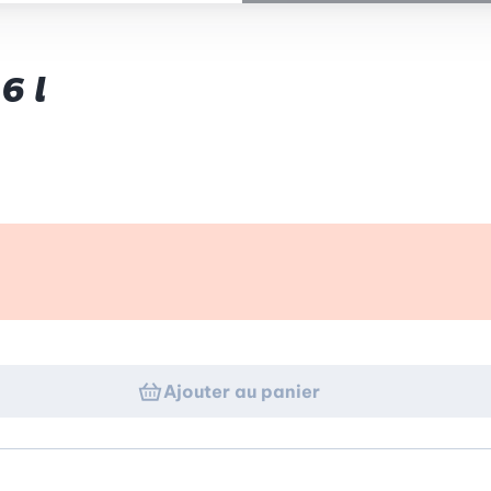
6 l
p d’œil
Ajouter au panier