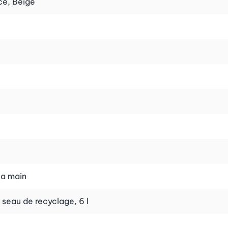
cé, Beige
lage (n° d’art. 25539).
la main
 seau de recyclage, 6 l