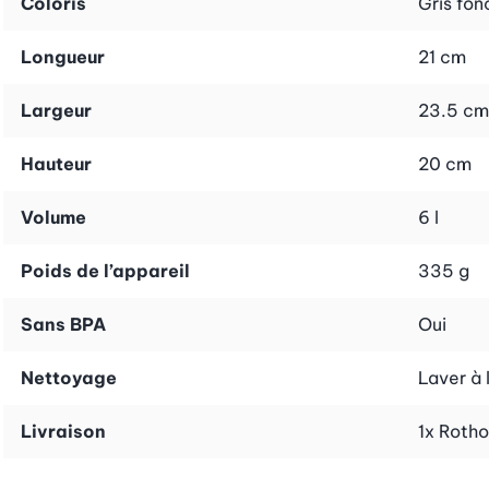
Coloris
Gris fon
actif (n° d’art. 40218). Assortis à notre système de recyc
Longueur
21 cm
Largeur
23.5 cm
Hauteur
20 cm
Volume
6 l
Poids de l’appareil
335 g
Sans BPA
Oui
Nettoyage
Laver à 
Livraison
1x Rotho