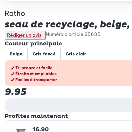
Rotho
seau de recyclage, beige, 
Numéro d’article
25635
Rédiger un avis
Couleur principale
Beige
Gris foncé
Gris clair
Les avantages en un cou
Tri propre et facile
Étroits et empilables
Faciles à transporter
9.95
Profitez maintenant
16.90