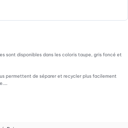
 sont disponibles dans les coloris taupe, gris foncé et
ous permettent de séparer et recycler plus facilement
e.
quipés d’un couvercle anti-odeurs hermétique, ils peuvent
emplir et à vider. Fabriqué en matière synthétique de
additionnée de liquide vaisselle.