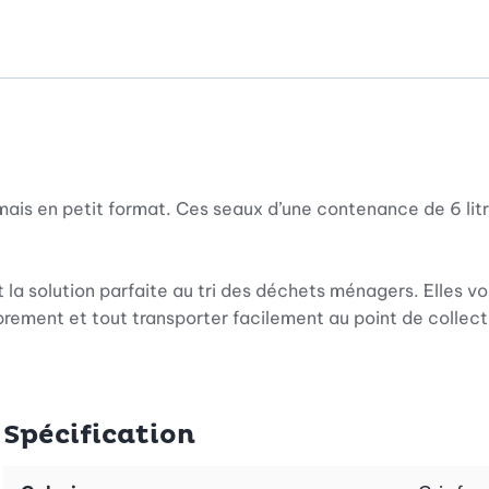
is en petit format. Ces seaux d’une contenance de 6 litres
 la solution parfaite au tri des déchets ménagers. Elles v
prement et tout transporter facilement au point de collect
 recyclée sont empilables pour prendre moins de place. É
Spécification
 et grâce à leur couvercle à abattant, ils sont faciles à r
 Après usage, il suffit de nettoyer les seaux avec de l’eau 