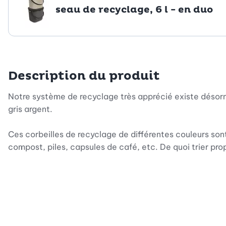
seau de recyclage, 6 l - en duo
Description du produit
Notre système de recyclage très apprécié existe désorma
gris argent.
Ces corbeilles de recyclage de différentes couleurs sont
compost, piles, capsules de café, etc. De quoi trier pro
Ces conteneurs de forme étroite en matière synthétique
tout à fait rester dans la cuisine ou dans un bureau.
Ils sont munis de poignées pour les transporter aisément,
qualité, ce système de recyclage est facile à entretenir.