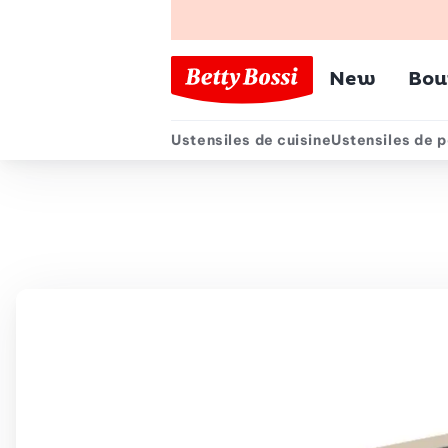
Menu pr
New
Bou
Ustensiles de cuisine
Ustensiles de p
Menu secondair
Chemin de navigation