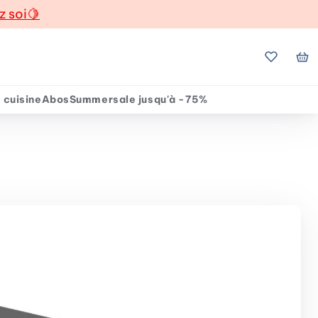
z soi
🍋
Mes favo
Mo
 cuisine
Abos
Summersale jusqu'à -75%