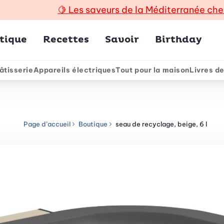
🍋
Les saveurs de la Méditerranée che
incipal
tique
Recettes
Savoir
Birthday
âtisserie
Appareils électriques
Tout pour la maison
Livres de
e
Page d’accueil
Boutique
seau de recyclage, beige, 6 l