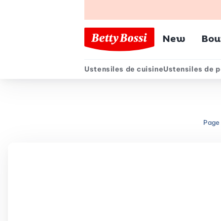
Menu pr
New
Bou
Ustensiles de cuisine
Ustensiles de p
Menu secondair
Page 
Chemin de navigation