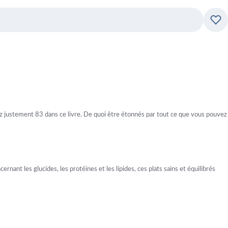
Ajo
erez justement 83 dans ce livre. De quoi être étonnés par tout ce que vous pouvez
nant les glucides, les protéines et les lipides, ces plats sains et équilibrés
ignoter intelligemment et utiliser votre joker à bon escient.