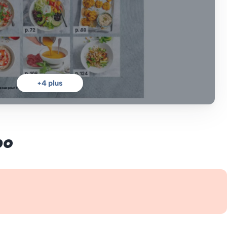
+
4
plus
bo