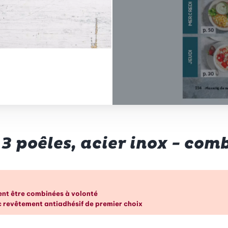
 3 poêles, acier inox - com
p d’œil
vent être combinées à volonté
ec revêtement antiadhésif de premier choix