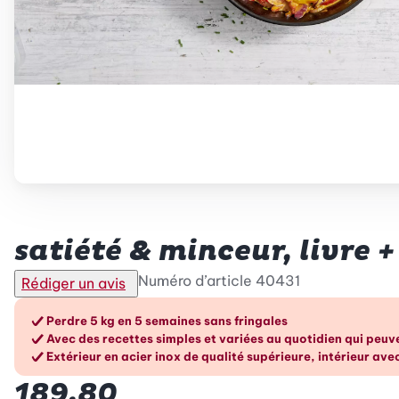
Betty Bossi
satiété & minceur, livre +
Numéro d’article
40431
Rédiger un avis
Les avantages en un cou
Perdre 5 kg en 5 semaines sans fringales
Avec des recettes simples et variées au quotidien qui peu
Extérieur en acier inox de qualité supérieure, intérieur av
189.80