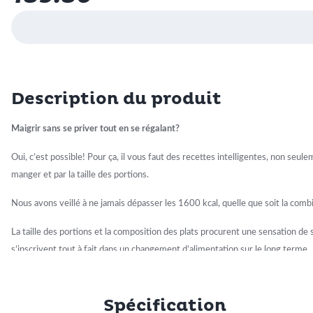
Description du produit
Maigrir sans se priver tout en se régalant?
Oui, c’est possible! Pour ça, il vous faut des recettes intelligentes, non se
manger et par la taille des portions.
Nous avons veillé à ne jamais dépasser les 1600 kcal, quelle que soit la com
La taille des portions et la composition des plats procurent une sensation de s
s’inscrivent tout à fait dans un changement d’alimentation sur le long terme.
Snacks autorisés
Spécification
Vouloir perdre du poids ne signifie pas supprimer automatiquement le snackin