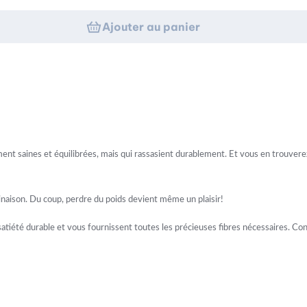
Ajouter au panier
ulement saines et équilibrées, mais qui rassasient durablement. Et vous en trouv
binaison. Du coup, perdre du poids devient même un plaisir!
atiété durable et vous fournissent toutes les précieuses fibres nécessaires. Concer
g. Ce livre contient 19 recettes salées et sucrées qui vous montrent comment gr