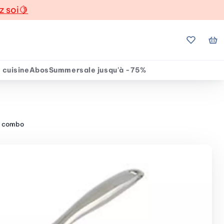
z soi
🍋
Mes favo
Mo
 cuisine
Abos
Summersale jusqu'à -75%
 - combo