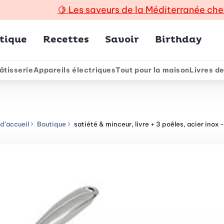
🍋
Les saveurs de la Méditerranée che
incipal
tique
Recettes
Savoir
Birthday
âtisserie
Appareils électriques
Tout pour la maison
Livres de
e
d’accueil
Boutique
satiété & minceur, livre + 3 poêles, acier inox