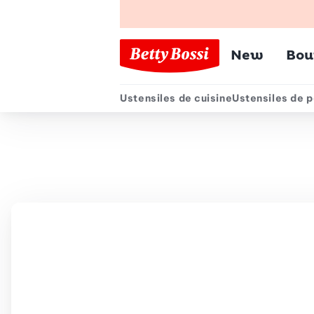
Menu pr
New
Bou
Ustensiles de cuisine
Ustensiles de p
Menu secondair
Chemin de navigation