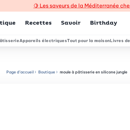
🍋
Les saveurs de la Méditerranée che
incipal
tique
Recettes
Savoir
Birthday
âtisserie
Appareils électriques
Tout pour la maison
Livres de
e
Page d’accueil
Boutique
moule à pâtisserie en silicone jungle