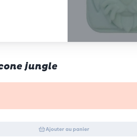
icone jungle
p d’œil
Ajouter au panier