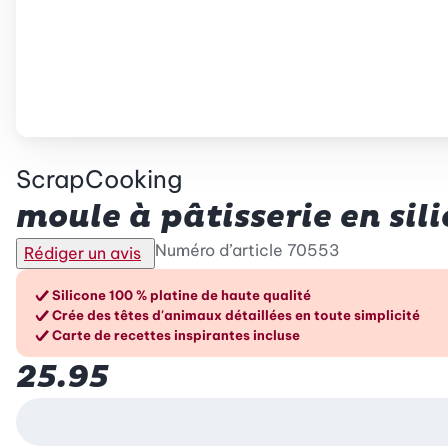
ScrapCooking
moule à pâtisserie en sil
Numéro d’article
70553
Rédiger un avis
Les avantages en un cou
Silicone 100 % platine de haute qualité
Crée des têtes d'animaux détaillées en toute simplicité
Carte de recettes inspirantes incluse
25.95