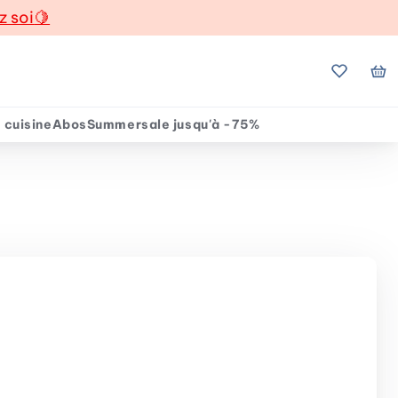
z soi
🍋
Mes favo
Mo
 cuisine
Abos
Summersale jusqu'à -75%