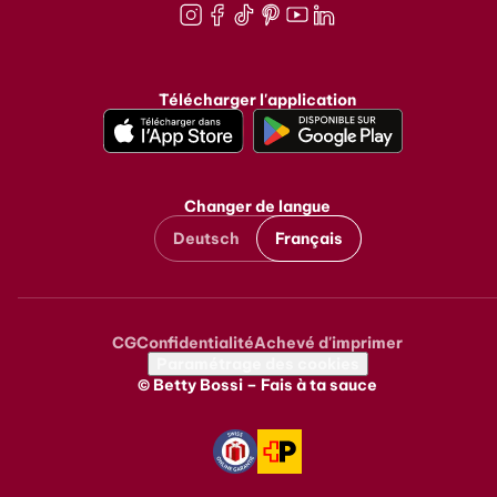
Instagram
Facebook
TikTok
Pinterest
Youtube
LinkedIn
Télécharger l'application
Changer de langue
Deutsch
Français
CG
Confidentialité
Achevé d'imprimer
Metanavigation
Paramétrage des cookies
© Betty Bossi – Fais à ta sauce