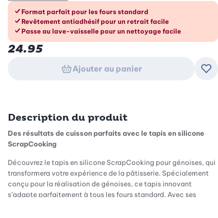
Les avantages en un coup d’œil
Format parfait pour les fours standard
Revêtement antiadhésif pour un retrait facile
Passe au lave-vaisselle pour un nettoyage facile
24.95
Ajouter au panier
Ajo
Description du produit
Des résultats de cuisson parfaits avec le tapis en silicone
ScrapCooking
Découvrez le tapis en silicone ScrapCooking pour génoises, qui
transformera votre expérience de la pâtisserie. Spécialement
conçu pour la réalisation de génoises, ce tapis innovant
s’adapte parfaitement à tous les fours standard. Avec ses
dimensions de 27 x 36 cm, il offre un format idéal pour toutes
vos créations. Laissez-vous convaincre par la qualité et les