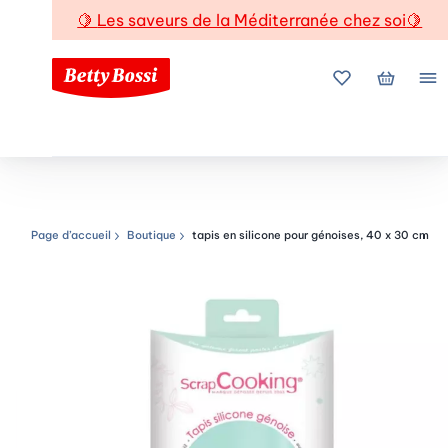
🍋
Les saveurs de la Méditerranée chez soi
🍋
Mes favoris
Mon pani
Me
Page d’accueil
Boutique
tapis en silicone pour génoises, 40 x 30 cm
Chemin de navigation