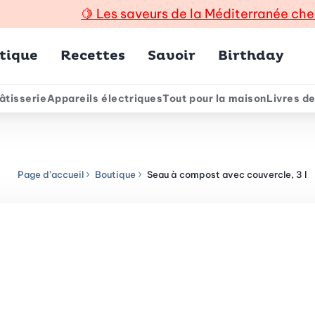
🍋
Les saveurs de la Méditerranée che
incipal
tique
Recettes
Savoir
Birthday
âtisserie
Appareils électriques
Tout pour la maison
Livres de
e
Page d’accueil
Boutique
Seau à compost avec couvercle, 3 l