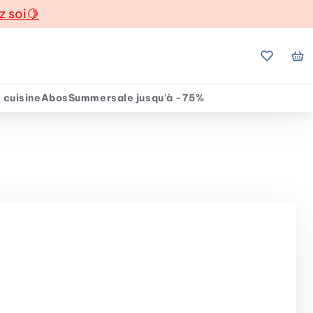
z soi
🍋
Mes favo
Mo
 cuisine
Abos
Summersale jusqu'à -75%