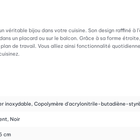
n véritable bijou dans votre cuisine. Son design raffiné à 
dans un placard ou sur le balcon. Grâce à sa forme étroi
plan de travail. Vous alliez ainsi fonctionnalité quotidienn
uisinez.
 compost un compagnon indispensable lors de la préparati
nt, de sorte que vous puissiez y glisser directement des 
ps précieux et empêche efficacement les saletés de se rép
t une routine sans effort qui s’intègre parfaitement à votr
er inoxydable, Copolymère d'acrylonitrile-butadiène-styr
ent, Noir
le hermétique, qui retient efficacement les odeurs désagr
5 cm
post n'est pas vidé immédiatement. Lorsque vient le momen