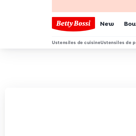
Menu pr
New
Bou
Ustensiles de cuisine
Ustensiles de p
Menu secondair
Chemin de navigation