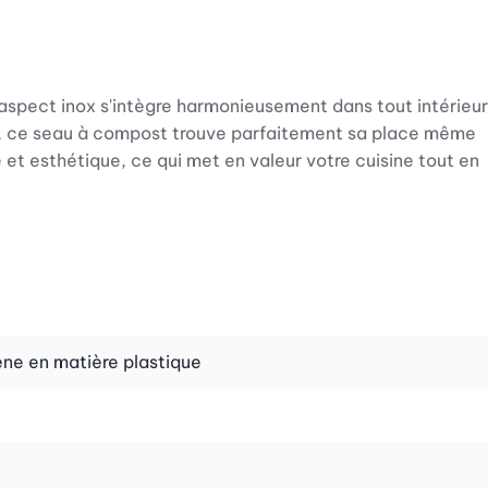
l’aspect inox s'intègre harmonieusement dans tout intérieur
te, ce seau à compost trouve parfaitement sa place même
e et esthétique, ce qui met en valeur votre cuisine tout en
on quotidienne de vos repas. Vous pouvez facilement
épluchures de pommes de terre ou des restes de légumes
andre sur le sol. Comme le seau à compost est toujours à
e flux de travail individuel.
ène en matière plastique
éables à l'intérieur. Vous profitez ainsi en permanence
t de vider le contenu, le seau amovible s'avère