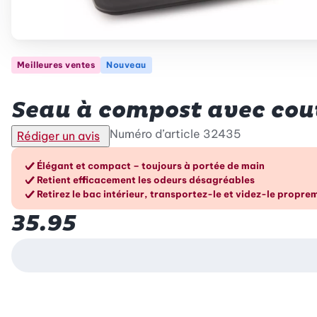
Meilleures ventes
Nouveau
Betty Bossi
Seau à compost avec couv
Numéro d’article
32435
Rédiger un avis
Les avantages en un cou
Élégant et compact – toujours à portée de main
Retient efficacement les odeurs désagréables
Retirez le bac intérieur, transportez-le et videz-le propre
35.95