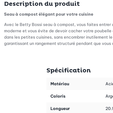
Description du produit
Seau à compost élégant pour votre cuisine
Avec le Betty Bossi seau à compost, vous faites entrer u
moderne et vous évite de devoir cacher votre poubelle 
dans les petites cuisines, sans encombrer inutilement le 
garantissant un rangement structuré pendant que vous c
Gestion pratique de vos déchets de cuisine
Le système de suspension bien pensé fait de ce seau à
Spécification
placer le seau là où vos déchets de cuisine s’accumule
depuis le plan de travail. Cela vous fait gagner un tem
portée de main, la collecte des déchets organiques devien
Matériau
Aci
Fraîcheur sans odeurs désagréables
Coloris
Arg
L'un des grands avantages de ce modèle est son couverc
Longueur
20.
d'un air frais dans votre maison, même si le seau à com