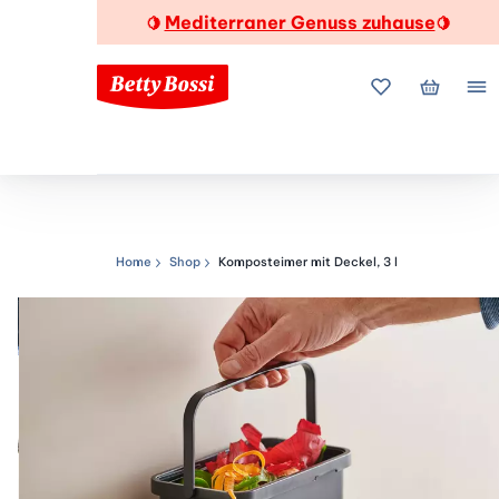
Mediterraner Genuss zuhause
🍋
🍋
Meine Favorite
Mein Wa
Me
Home
Shop
Komposteimer mit Deckel, 3 l
Navigationspfad