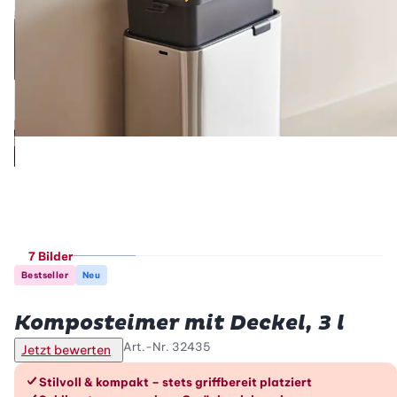
7 Bilder
Bestseller
Neu
Betty Bossi
Komposteimer mit Deckel, 3 l
Art.-Nr.
32435
Jetzt bewerten
Die Vorteile im Überblick
Stilvoll & kompakt – stets griffbereit platziert