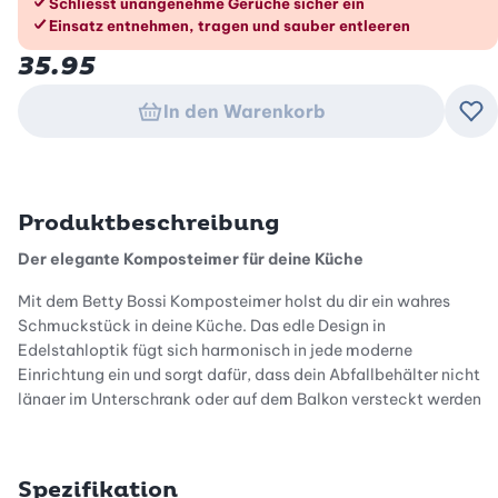
Schliesst unangenehme Gerüche sicher ein
Einsatz entnehmen, tragen und sauber entleeren
35.95
In den Warenkorb
Zu
Produktbeschreibung
Der elegante Komposteimer für deine Küche
Mit dem Betty Bossi Komposteimer holst du dir ein wahres
Schmuckstück in deine Küche. Das edle Design in
Edelstahloptik fügt sich harmonisch in jede moderne
Einrichtung ein und sorgt dafür, dass dein Abfallbehälter nicht
länger im Unterschrank oder auf dem Balkon versteckt werden
muss. Dank des schmalen Designs findet dieser
Kompostbehälter selbst in kleineren Küchen einen optimalen
Platz, ohne die Arbeitsfläche unnötig zu beanspruchen. So
Spezifikation
kombinierst du tägliche Funktionalität mit einer Ästhetik, die