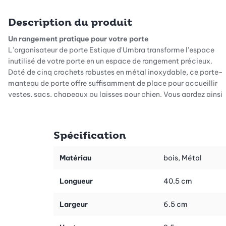
Description du produit
Un rangement pratique pour votre porte
L'organisateur de porte Estique d'Umbra transforme l’espace
inutilisé de votre porte en un espace de rangement précieux.
Doté de cinq crochets robustes en métal inoxydable, ce porte-
manteau de porte offre suffisamment de place pour accueillir
vestes, sacs, chapeaux ou laisses pour chien. Vous gardez ainsi
vos essentiels à portée de main, parfaitement rangés. Chaque
crochet supporte jusqu’à 2,3 kg, garantissant une excellente
stabilité sans risque d’endommagement.
Spécification
Design minimaliste et fonctionnalité
Ce modèle séduit par son esthétique épurée et contemporaine,
Matériau
bois, Métal
rehaussée de touches naturelles grâce aux pommeaux en bois. Il
s’intègre aisément à différents styles d’intérieur sans s’imposer
Longueur
40.5 cm
visuellement. Les boules en bois, en plus de leur élégance,
préservent vos vêtements et accessoires délicats des accrocs
Largeur
6.5 cm
– parfait pour les tissus sensibles.