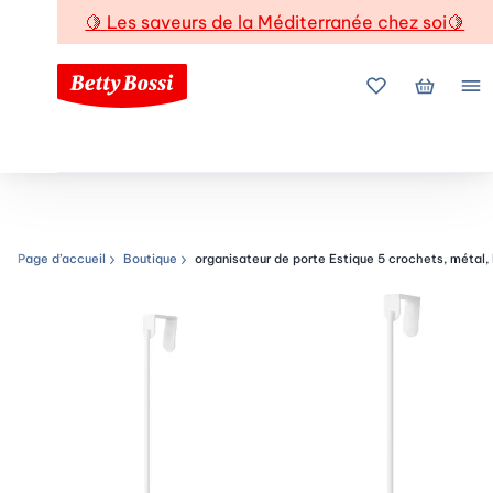
🍋
Les saveurs de la Méditerranée chez soi
🍋
Mes favoris
Mon pani
Me
Page d’accueil
Boutique
organisateur de porte Estique 5 crochets, métal,
Chemin de navigation