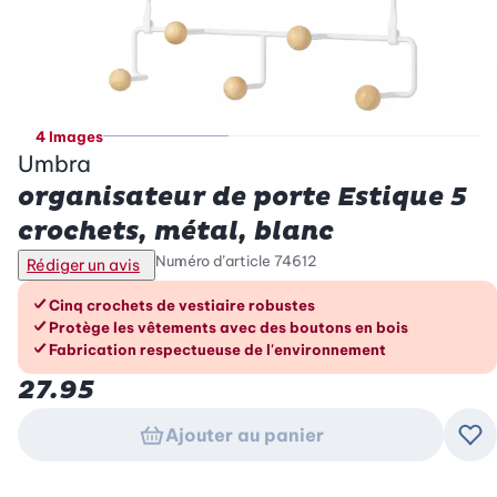
4 Images
Umbra
organisateur de porte Estique 5
crochets, métal, blanc
Numéro d’article
74612
Rédiger un avis
Les avantages en un coup d’œil
Cinq crochets de vestiaire robustes
Protège les vêtements avec des boutons en bois
Fabrication respectueuse de l'environnement
27.95
Ajouter au panier
Ajo