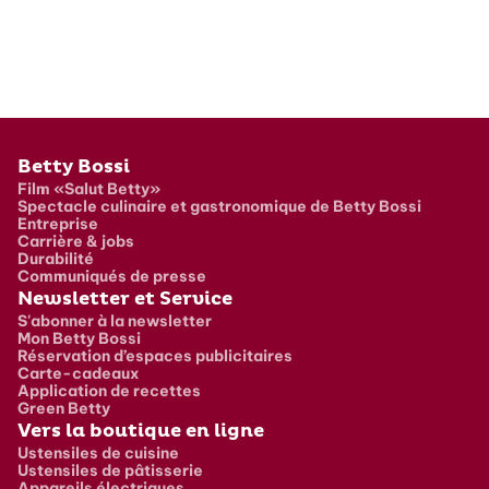
Pied de page
Betty Bossi
Film «Salut Betty»
Spectacle culinaire et gastronomique de Betty Bossi
Entreprise
Carrière & jobs
Durabilité
Communiqués de presse
Newsletter et Service
S'abonner à la newsletter
Mon Betty Bossi
Réservation d’espaces publicitaires
Carte-cadeaux
Application de recettes
Green Betty
Vers la boutique en ligne
Ustensiles de cuisine
Ustensiles de pâtisserie
Appareils électriques