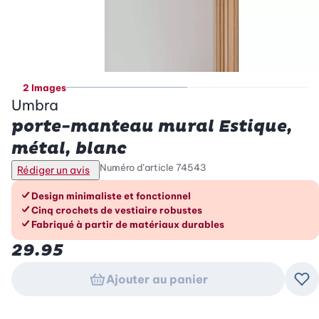
2 Images
Umbra
porte-manteau mural Estique,
métal, blanc
Numéro d’article
74543
Rédiger un avis
Les avantages en un coup d’œil
Design minimaliste et fonctionnel
Cinq crochets de vestiaire robustes
Fabriqué à partir de matériaux durables
29.95
Ajouter au panier
Ajo