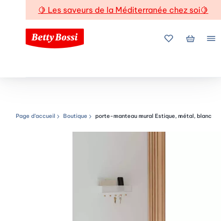
🍋
Les saveurs de la Méditerranée chez soi
🍋
Mes favoris
Mon pani
Me
Page d’accueil
Boutique
porte-manteau mural Estique, métal, blanc
Chemin de navigation