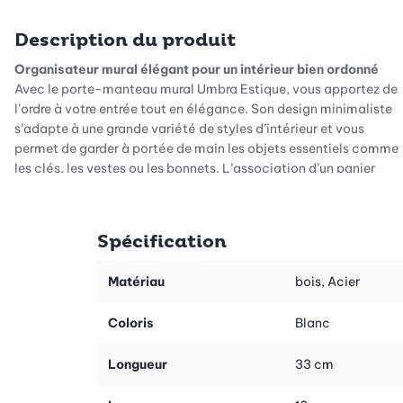
Description du produit
Organisateur mural élégant pour un intérieur bien ordonné
Avec le porte-manteau mural Umbra Estique, vous apportez de
l’ordre à votre entrée tout en élégance. Son design minimaliste
s’adapte à une grande variété de styles d’intérieur et vous
permet de garder à portée de main les objets essentiels comme
les clés, les vestes ou les bonnets. L’association d’un panier
métallique perforé et de cinq crochets aux extrémités en bois
naturel fait de cet accessoire mural un rangement aussi pratique
qu’esthétique.
Spécification
Un rangement polyvalent au quotidien
Le panier métallique permet de ranger facilement votre courrier,
Matériau
bois, Acier
votre portefeuille, votre téléphone portable et d’autres petits
objets souvent égarés. Les crochets accueillent non seulement
Coloris
Blanc
vos clés ou la laisse du chien, mais aussi vos écharpes et
vestes. Chaque crochet peut supporter jusqu’à 2,3 kg, assurant
Longueur
33 cm
ainsi solidité et durabilité pour un usage quotidien.