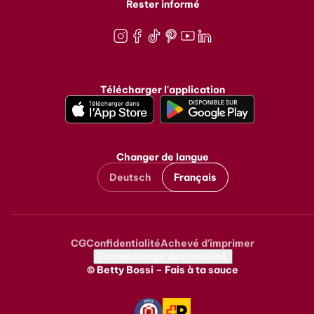
Rester informé
Instagram
Facebook
TikTok
Pinterest
Youtube
LinkedIn
Télécharger l'application
Changer de langue
Deutsch
Français
CG
Confidentialité
Achevé d'imprimer
Metanavigation
Paramétrage des cookies
© Betty Bossi – Fais à ta sauce