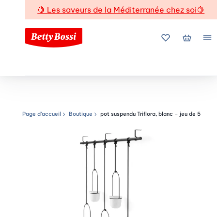
🍋
Les saveurs de la Méditerranée chez soi
🍋
Mes favoris
Mon pani
Me
Page d’accueil
Boutique
pot suspendu Triflora, blanc – jeu de 5
Chemin de navigation