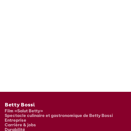
Pied de page
Betty Bossi
Film «Salut Betty»
Spectacle culinaire et gastronomique de Betty Bossi
Entreprise
Carrière & jobs
Durabilité