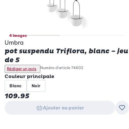
4 Images
Umbra
pot suspendu Triflora, blanc – jeu
de 5
Numéro d’article
74602
Rédiger un avis
Couleur principale
Blanc
Noir
109.95
Ajouter au panier
Ajo