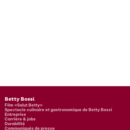
Pied de page
Betty Bossi
Film «Salut Betty»
Spectacle culinaire et gastronomique de Betty Bossi
Entreprise
Carrière & jobs
Durabilité
Communiqués de presse