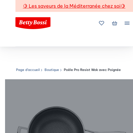
🍋
Les saveurs de la Méditerranée chez soi
🍋
Mes favoris
Mon pani
Me
Page d’accueil
Boutique
Poêle Pro Resist Wok avec Poignée
Chemin de navigation