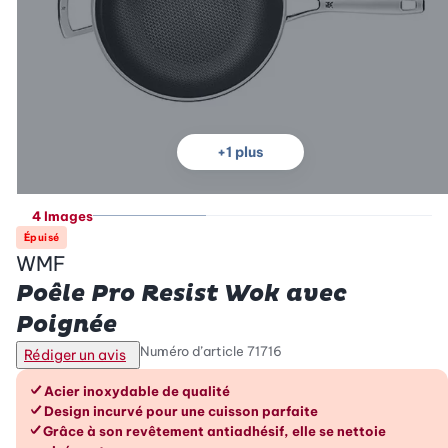
+
1
plus
4 Images
Épuisé
WMF
Poêle Pro Resist Wok avec
Poignée
Numéro d’article
71716
Rédiger un avis
Les avantages en un coup d’œil
Acier inoxydable de qualité
Design incurvé pour une cuisson parfaite
Grâce à son revêtement antiadhésif, elle se nettoie