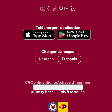
Instagram
Facebook
TikTok
Pinterest
Youtube
LinkedIn
Télécharger l'application
Changer de langue
Deutsch
Français
CG
Confidentialité
Achevé d'imprimer
Metanavigation
Paramétrage des cookies
© Betty Bossi – Fais à ta sauce