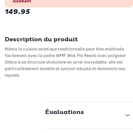
aisément
149.95
Description du produit
Même la cuisine asiatique traditionnelle peut être maîtrisée
facilement avec la poêle WMF Wok Pro Resist avec poignée!
Grâce à sa structure alvéolaire en acier inoxydable, elle est
particulièrement durable et surtout robuste et résistante aux
rayures.
La surface incurvée du wok est adapté à la cuisson à vapeur
douce de divers aliments tels que les légumes et la viande ainsi
qu'à la friture traditionnelle à feu vif. Ainsi, rien ne brûle
rapidement, mais vous obtiendrez plutôt une délicieuse croûte
Évaluations
qui est particulièrement souvoureuse parlant de viande et de
volaille. La poignée pratique vous offre une expérience de
cuisson ergonomique et vous permet de tout gérer, même à
hautes températures.