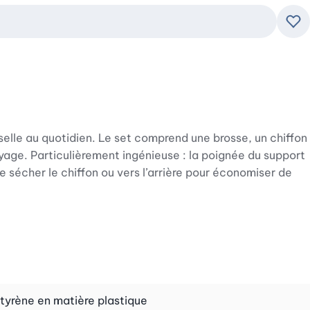
Ajo
sselle au quotidien. Le set comprend une brosse, un chiffon
yage. Particulièrement ingénieuse : la poignée du support
e sécher le chiffon ou vers l’arrière pour économiser de
 d’aménagement de cuisine. Fabriqué en plastique ABS
ticulièrement simple. Grâce à ses dimensions compactes de
tyrène en matière plastique