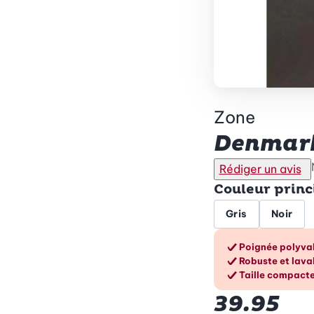
Zone
Denmark 
Rédiger un avis
Couleur princ
Gris
Noir
Les ava
Poignée polyval
Robuste et lava
Taille compacte 
39.95