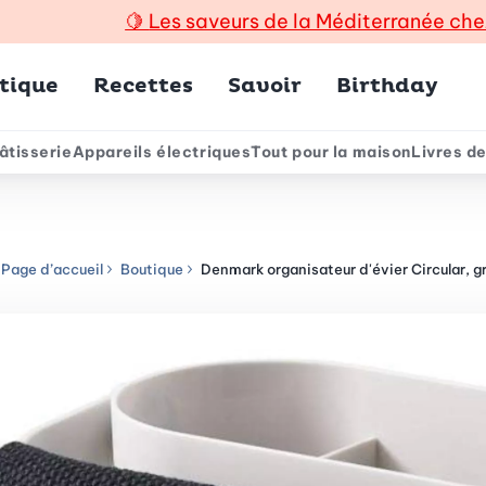
🍋
Les saveurs de la Méditerranée che
incipal
tique
Recettes
Savoir
Birthday
âtisserie
Appareils électriques
Tout pour la maison
Livres de
e
Page d’accueil
Boutique
Denmark organisateur d'évier Circular, gr