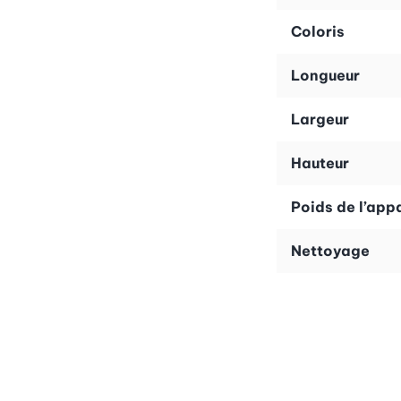
Grâce à cet organiseur ingénieux, vous gardez toujours 
la brosse et le chiffon tout en les laissant sécher effic
Coloris
pas seulement pratique : il participe à maintenir une zo
Longueur
Un indispensable pour votre cuisine
Si vous accordez de l’importance à la qualité, au design 
Largeur
fonctionnalité et esthétique, et rend la vaisselle non s
cuisine avec style.
Hauteur
Poids de l’appa
Nettoyage