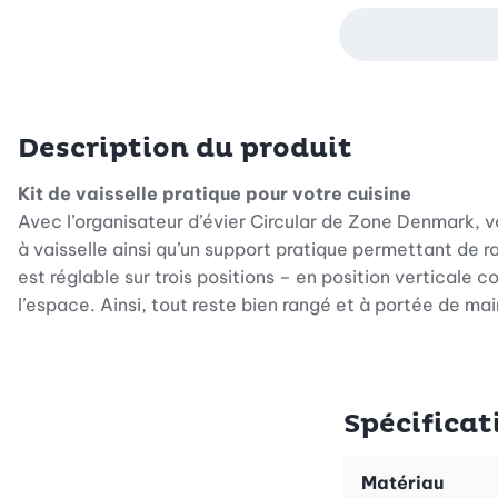
Description du produit
Kit de vaisselle pratique pour votre cuisine
Avec l’organisateur d’évier Circular de Zone Denmark, vo
à vaisselle ainsi qu’un support pratique permettant de 
est réglable sur trois positions – en position verticale 
l’espace. Ainsi, tout reste bien rangé et à portée de mai
Un design élégant allié à la fonctionnalité
Ce set séduit par son design scandinave moderne dans u
robuste, cet organiseur garantit une grande longévité 
Spécificat
22 x 12,5 x 14,8 cm, votre nouvel accessoire trouvera f
Un rangement optimal pour votre évier
Matériau