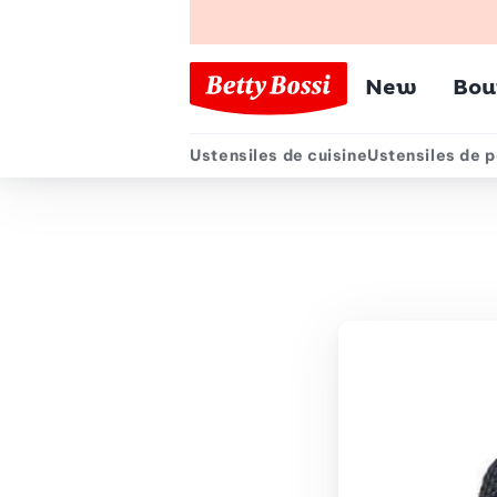
Menu pr
New
Bou
Ustensiles de cuisine
Ustensiles de p
Menu secondair
Chemin de navigation