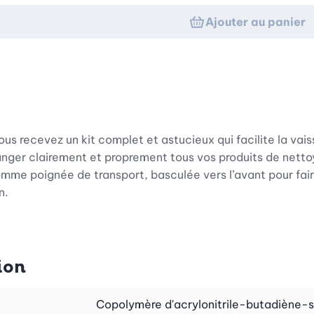
Ajouter au panier
us recevez un kit complet et astucieux qui facilite la vai
ranger clairement et proprement tous vos produits de netto
comme poignée de transport, basculée vers l’avant pour fair
n.
n gris neutre, qui s’intègre harmonieusement à tout type
et passe au lave-vaisselle, ce qui rend son nettoyage par
ion
acilement sa place, même dans les petites cuisines.
Copolymère d'acrylonitrile-butadiène-s