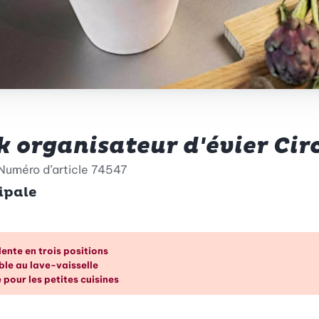
organisateur d'évier Circ
Numéro d’article
74547
ipale
ntages en un coup d’œil
ente en trois positions
ble au lave-vaisselle
pour les petites cuisines