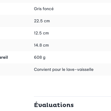
vos accessoires de vaisselle essentiels bien rangés et fa
acement. Vous évitez ainsi les odeurs désagréables et prolo
Gris foncé
ne de lavage propre et organisée.
22.5 cm
et à un espace de travail bien ordonné, l’organisateur d’évi
12.5 cm
eulement plus simple, mais aussi plus agréable. Offrez-vous
14.8 cm
reil
608 g
Convient pour le lave-vaisselle
Évaluations