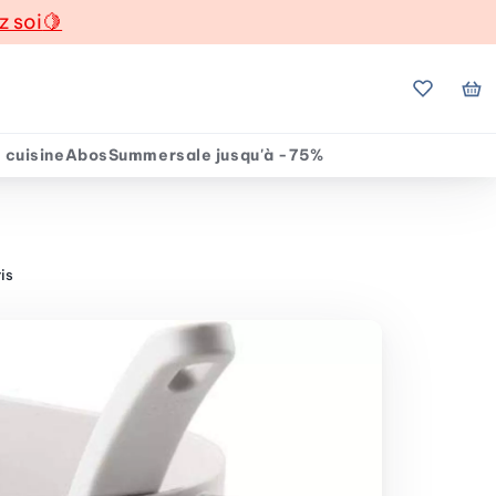
z soi
🍋
Mes favo
Mo
 cuisine
Abos
Summersale jusqu'à -75%
is