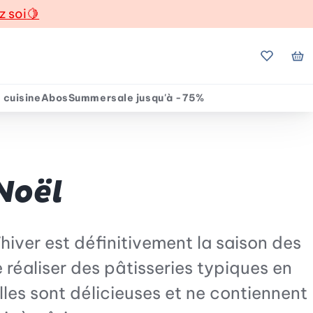
z soi
🍋
Mes favo
Mo
 cuisine
Abos
Summersale jusqu'à -75%
Noël
hiver est définitivement la saison des
 réaliser des pâtisseries typiques en
les sont délicieuses et ne contiennent