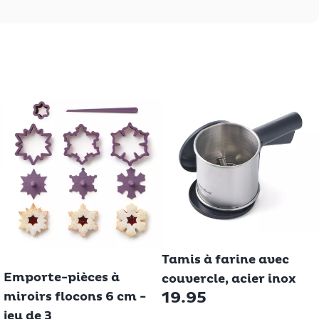
Betty Bossi
Tamis à farine avec
Betty Bossi
Emporte-pièces à
couvercle, acier inox
19.95
miroirs flocons 6 cm -
jeu de 3