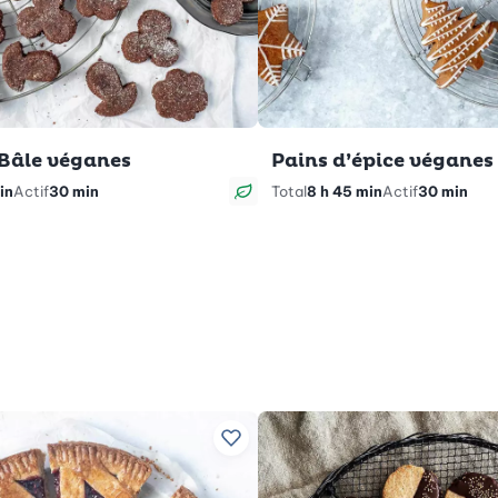
 Bâle véganes
Pains d’épice véganes
in
Actif
30 min
Total
8 h 45 min
Actif
30 min
Végan
ettes préférées
Ajouter à vos recettes préférées