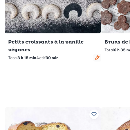
Petits croissants à la vanille
Bruns de
véganes
Total
6 h 35 m
Total
3 h 15 min
Actif
30 min
Végétarien
Ajouter à vos rec