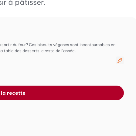
r à pâtisser.
au sortir du four? Ces biscuits véganes sont incontournables en
la table des desserts le reste de l’année.
Végét
 la recette