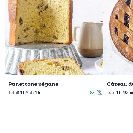
Panettone végane
Gâteau d
Total
14 h
Actif
1 h
Total
1 h 40 m
Végan
sans lactose