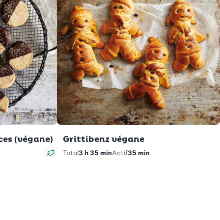
ces (végane)
Grittibenz végane
Total
3 h 35 min
Actif
35 min
Végan