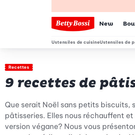
Menu pr
New
Bou
Ustensiles de cuisine
Ustensiles de p
Menu secondair
Recettes
9 recettes de pâti
Que serait Noël sans petits biscuits,
pâtisseries. Elles nous réchauffent e
version végane? Nous vous présentons 