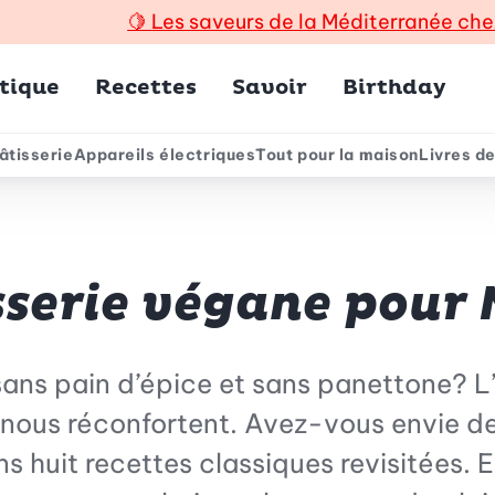
🍋
Les saveurs de la Méditerranée che
incipal
tique
Recettes
Savoir
Birthday
âtisserie
Appareils électriques
Tout pour la maison
Livres de
e
sserie végane pour 
 sans pain d’épice et sans panettone? L’
t nous réconfortent. Avez-vous envie de
huit recettes classiques revisitées. El