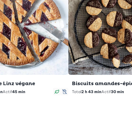
e Linz végane
Biscuits amandes-épi
in
Actif
45 min
Total
2 h 43 min
Actif
30 min
Végan
sans lactose