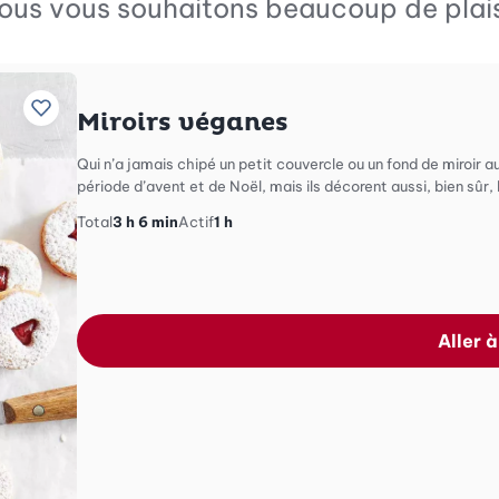
Nous vous souhaitons beaucoup de plaisi
Ajouter à vos recettes préférées
Miroirs véganes
Qui n’a jamais chipé un petit couvercle ou un fond de miroir 
période d’avent et de Noël, mais ils décorent aussi, bien sûr, 
Total
3 h 6 min
Actif
1 h
Aller à