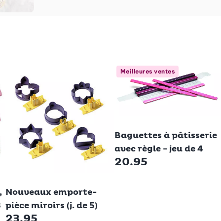
Meilleures ventes
Betty Bossi
Baguettes à pâtisserie
avec règle - jeu de 4
20.95
Betty Bossi
,
Nouveaux emporte-
3
pièce miroirs (j. de 5)
23.95