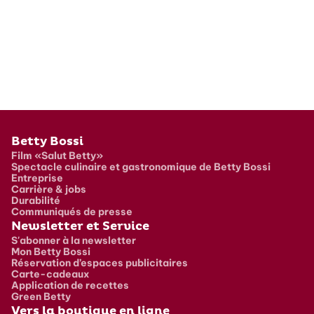
Pied de page
Betty Bossi
Film «Salut Betty»
Spectacle culinaire et gastronomique de Betty Bossi
Entreprise
Carrière & jobs
Durabilité
Communiqués de presse
Newsletter et Service
S'abonner à la newsletter
Mon Betty Bossi
Réservation d’espaces publicitaires
Carte-cadeaux
Application de recettes
Green Betty
Vers la boutique en ligne