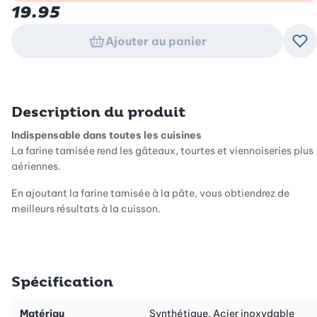
19.95
Ajouter au panier
Ajo
Description du produit
Indispensable dans toutes les cuisines
La farine tamisée rend les gâteaux, tourtes et viennoiseries plus
aériennes.
En ajoutant la farine tamisée à la pâte, vous obtiendrez de
meilleurs résultats à la cuisson.
Confort d’utilisation
Ce tamis à farine en acier inox s’utilise sans peine d’une seule
main. Il suffit de le remplir de farine et d’activer d’une main la
Spécification
fonction tamis. Naturellement, vous pouvez aussi l’utiliser pour
d’autres ingrédients: par exemple du sucre glace ou du cacao
pour saupoudrer en un tour de main des gaufres croustillantes ou
Matériau
Synthétique, Acier inoxydable