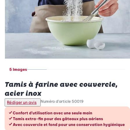
5 Images
Betty Bossi
Tamis à farine avec couvercle,
acier inox
Numéro d’article
50019
Rédiger un avis
Les avantages en un coup d’œil
Confort d’utilisation avec une seule main
Tamis extra-fin pour des gâteaux plus aériens
Avec couvercle et fond pour une conservation hygiénique