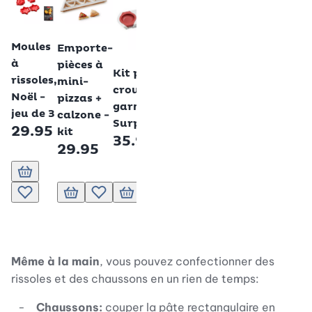
Emporte-
Plaque
Risso
pièce
à
Min
Betty Bossi
Betty Bossi
35.
croustades
rissoles
Moules
Emporte-
19.95
avec
Betty Bossi
à
pièces à
Kit pour
double
rissoles,
mini-
croustades
face - kit
Noël -
pizzas +
garnies
35.95
jeu de 3
calzone -
Surprise
29.95
kit
35.95
29.95
Ajouter au panier
Ajouter au pa
Ajo
Ajouter à la liste de souhaits.
Ajouter au panier
Ajouter à la liste de souhaits.
Ajouter au panier
Ajouter à la liste de souhaits.
Ajouter au panier
Ajouter à la liste de so
Ajouter à la l
Ajo
Même à la main
, vous pouvez confectionner des
rissoles et des chaussons en un rien de temps:
Chaussons:
couper la pâte rectangulaire en