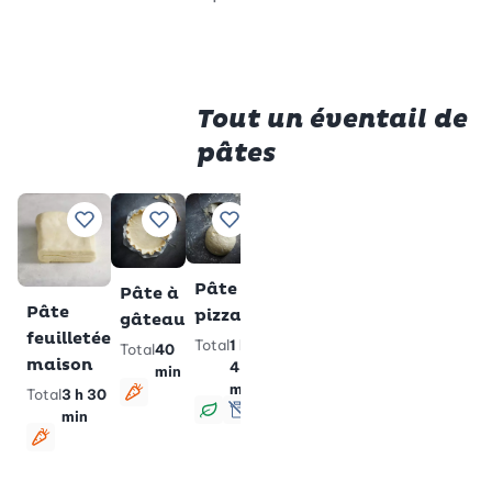
Tout un éventail de
pâtes
Pâte
Ajouter à vos recettes préférées
Ajouter à vos recettes préférées
Ajouter à vos recettes préférées
Ajouter à vos recettes p
brisée
sucrée
Pâte à
Pâte à
Total
40
Pâte
pizza
gâteau
min
feuilletée
Total
1 h
Total
40
Végétarien
maison
45
min
min
Total
3 h 30
Végétarien
min
Végan
sans lactose
Végétarien