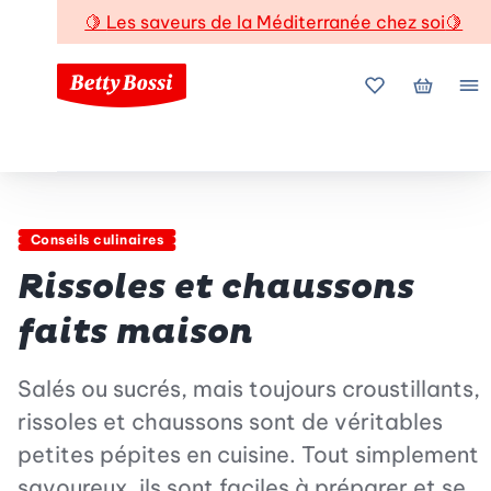
🍋
Les saveurs de la Méditerranée chez soi
🍋
Mes favoris
Mon pani
Me
Conseils culinaires
Rissoles et chaussons
faits maison
Salés ou sucrés, mais toujours croustillants,
rissoles et chaussons sont de véritables
petites pépites en cuisine. Tout simplement
savoureux, ils sont faciles à préparer et se