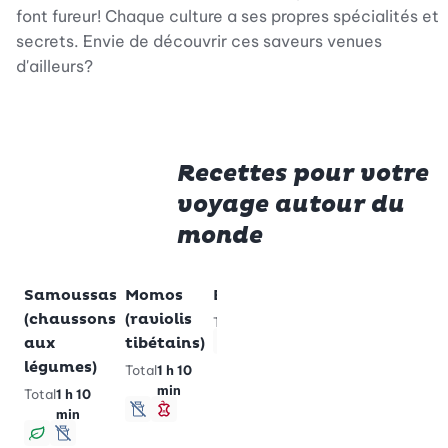
font fureur! Chaque culture a ses propres spécialités et
secrets. Envie de découvrir ces saveurs venues
d'ailleurs?
Recettes pour votre
voyage autour du
monde
Premium
Samoussas
Momos
Empanadas
Empanadas
C
Ajouter à vos recettes préférées
Ajouter à vos recettes préférées
Ajouter à vos recettes
Ajouter
(chaussons
(raviolis
et salsa à la
de
Total
1 h 20 min
aux
tibétains)
mangue
ca
Végétarien
légumes)
sans gluten
Total
1 h 10
To
min
Total
1 h 10
Total
45 min
min
sans lactose
Minceur
sans lactose
Sans glute
Végan
sans lactose