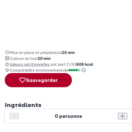
Mise en place et préparation
25 min
Cuisson au four
20 min
Valeurs nutritionnelles
par part (1/4)
608
kcal
Compatibilité environnementale
Information sur l’éc
Échelle de compatibilité enviro
Sauvegarder
Ingrédients
Personnes
Réduire le nombre de personnes
Augm