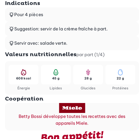
Indications
Pour 4 pièces
Suggestion: servir de la crème fraîche à part.
Servir avec: salade verte.
Valeurs nutritionnelles
par part (1/4)
608 kcal
45 g
28 g
22 g
Énergie
Lipides
Glucides
Protéines
Coopération
Betty Bossi développe toutes les recettes avec des
appareils Miele.
Bon appétit!