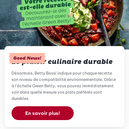
Good News!
Le plaisir culinaire durable
Désormais, Betty Bossi indique pour chaque recette
son niveau de compatibilité environnementale. Grâce
à l'échelle Green Betty, vous pouvez immédiatement
voir dans quelle mesure vos plats préférés sont
durables.
En savoir plus!