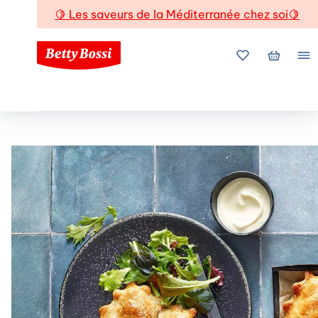
🍋
Les saveurs de la Méditerranée chez soi
🍋
Mes favoris
Mon pani
Me