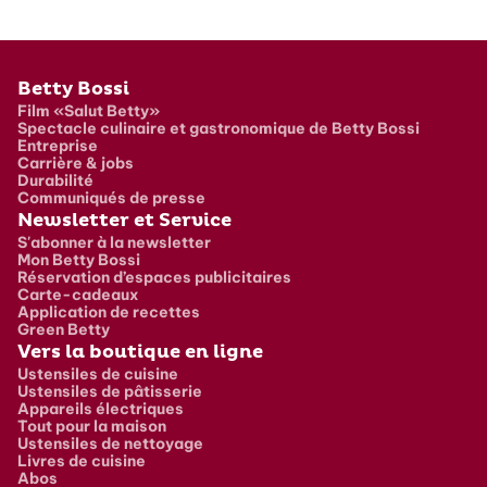
Pied de page
Betty Bossi
Film «Salut Betty»
Spectacle culinaire et gastronomique de Betty Bossi
Entreprise
Carrière & jobs
Durabilité
Communiqués de presse
Newsletter et Service
S'abonner à la newsletter
Mon Betty Bossi
Réservation d’espaces publicitaires
Carte-cadeaux
Application de recettes
Green Betty
Vers la boutique en ligne
Ustensiles de cuisine
Ustensiles de pâtisserie
Appareils électriques
Tout pour la maison
Ustensiles de nettoyage
Livres de cuisine
Abos