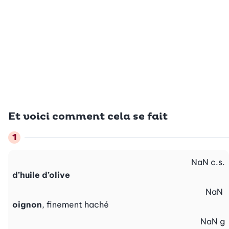
Et voici comment cela se fait
NaN
c.s.
d’huile d’olive
NaN
oignon
, finement haché
NaN
g