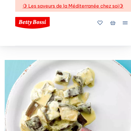
🍋
Les saveurs de la Méditerranée chez soi
🍋
Mes favoris
Mon pani
Me