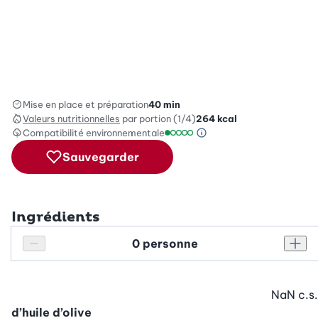
Mise en place et préparation
40 min
Valeurs nutritionnelles
par portion (1/4)
264
kcal
Compatibilité environnementale
Information sur l’éc
Échelle de compatibilité environ
Sauvegarder
Ingrédients
Personnes
Réduire le nombre de personnes
Augm
NaN
c.s.
d’huile d’olive