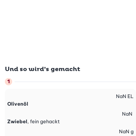
Und so wird’s gemacht
NaN
EL
Olivenöl
NaN
Zwiebel
, fein gehackt
NaN
g