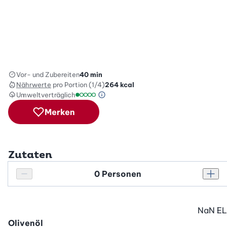
Vor- und Zubereiten
40 min
Nährwerte
pro Portion (1/4)
264
kcal
Umweltverträglich
Green Betty Skala Info
Umweltverträglichkeitsskala: 1 von 5
Merken
Zutaten
Personenanzahl
Personenanzahl verringern
Pers
NaN
EL
Olivenöl