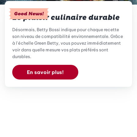
Good News!
Le plaisir culinaire durable
Désormais, Betty Bossi indique pour chaque recette
son niveau de compatibilité environnementale. Grâce
à l'échelle Green Betty, vous pouvez immédiatement
voir dans quelle mesure vos plats préférés sont
durables.
En savoir plus!