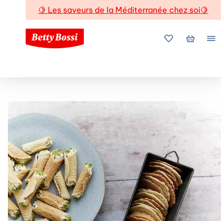
🍋
Les saveurs de la Méditerranée chez soi
🍋
Mes favoris
Mon pani
Me