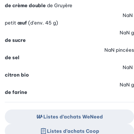
de crème double
de Gruyère
NaN
petit
œuf
(d'env. 45 g)
NaN
g
de sucre
NaN
pincées
de sel
NaN
citron bio
NaN
g
de farine
Listes d’achats WeNeed
Listes d’achats Coop