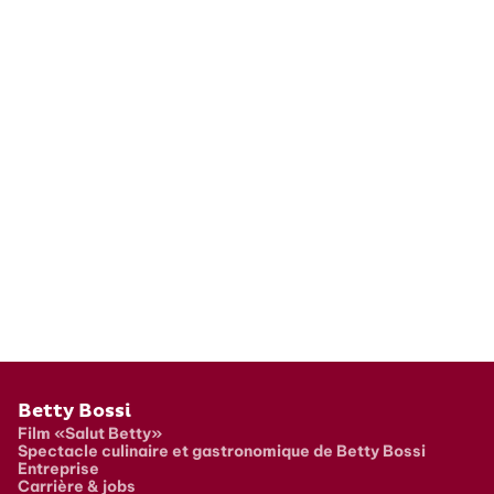
Pied de page
Betty Bossi
Film «Salut Betty»
Spectacle culinaire et gastronomique de Betty Bossi
Entreprise
Carrière & jobs