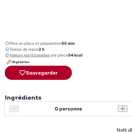
Mise en place et préparation
55 min
Temps de repos
2 h
Valeurs nutritionnelles
par pièce
54
kcal
Végétarien
Sauvegarder
Ingrédients
Personnes
Réduire le nombre de personnes
Augm
NaN
dl