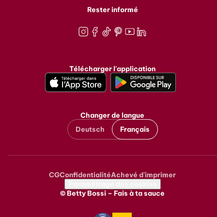
Rester informé
Instagram
Facebook
TikTok
Pinterest
Youtube
LinkedIn
Télécharger l'application
Changer de langue
Deutsch
Français
CG
Confidentialité
Achevé d'imprimer
Metanavigation
Paramétrage des cookies
© Betty Bossi – Fais à ta sauce