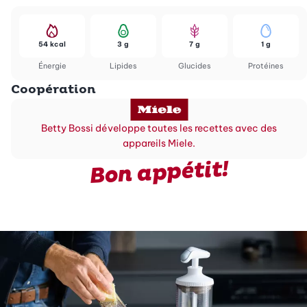
54 kcal
3 g
7 g
1 g
Énergie
Lipides
Glucides
Protéines
Coopération
Betty Bossi développe toutes les recettes avec des
appareils Miele.
Bon appétit!