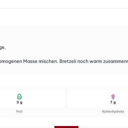
ge.
 homogenen Masse mischen. Bretzeli noch warm zusammenro
3 g
7 g
Fett
Kohlenhydrate