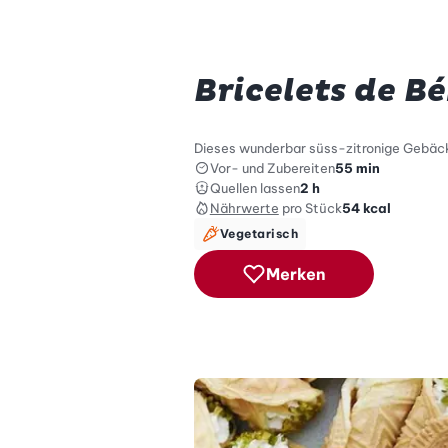
Bricelets de B
Dieses wunderbar süss-zitronige Gebäck l
Vor- und Zubereiten
55 min
Quellen lassen
2 h
Nährwerte
pro Stück
54
kcal
Vegetarisch
Merken