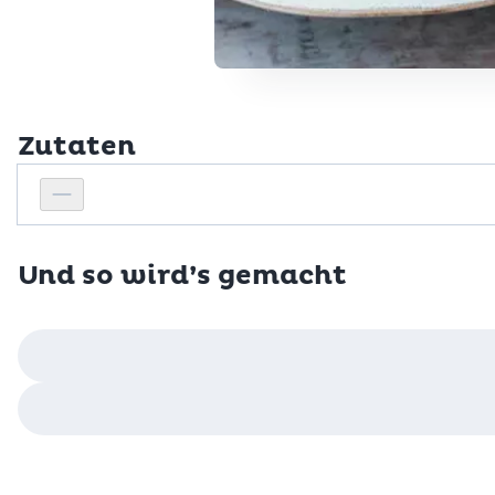
Zutaten
Personenanzahl
Personenanzahl verringern
Und so wird’s gemacht