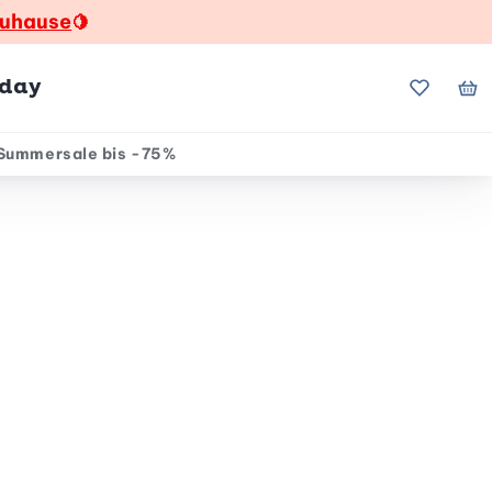
zuhause
🍋
hday
Meine Fa
Me
Summersale bis -75%