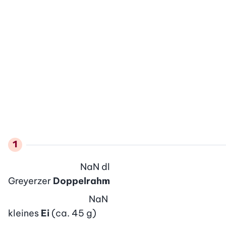
NaN
dl
Greyerzer
Doppelrahm
NaN
kleines
Ei
(ca. 45 g)