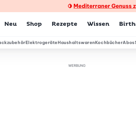
Mediterraner Genuss 
🍋
Hauptmenü
Neu
Shop
Rezepte
Wissen
Birt
ackzubehör
Elektrogeräte
Haushaltswaren
Kochbücher
Abos
ärmenü
WERBUNG