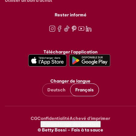
Utiliser un bon d'achat
Rester informé
Instagram
Facebook
TikTok
Pinterest
Youtube
LinkedIn
Télécharger l'application
Changer de langue
Deutsch
Français
CG
Confidentialité
Achevé d'imprimer
Metanavigation
Paramétrage des cookies
© Betty Bossi – Fais à ta sauce