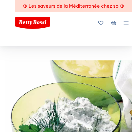
🍋
Les saveurs de la Méditerranée chez soi
🍋
Mes favoris
Mon pani
Me