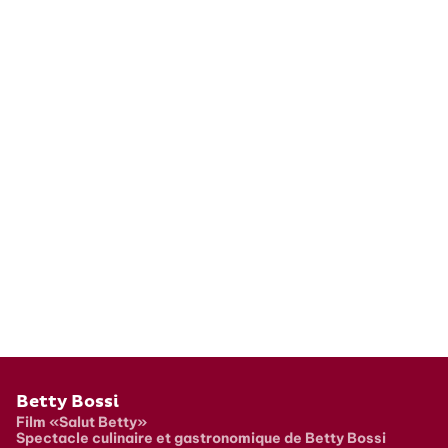
Pied de page
Betty Bossi
Film «Salut Betty»
Spectacle culinaire et gastronomique de Betty Bossi