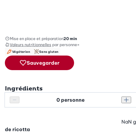
Mise en place et préparation
20 min
Valeurs nutritionnelles
par personne
-
Végétarien
Sans gluten
Sauvegarder
Ingrédients
Personnes
Réduire le nombre de personnes
Augm
NaN
g
de ricotta