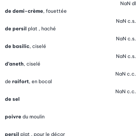
NaN
dl
de demi-crème
, fouettée
NaN
c.s.
de persil
plat , haché
NaN
c.s.
de basilic
, ciselé
NaN
c.s.
d’aneth
, ciselé
NaN
c.c.
de
raifort
, en bocal
NaN
c.c.
de sel
poivre
du moulin
persil
plat , pour le décor