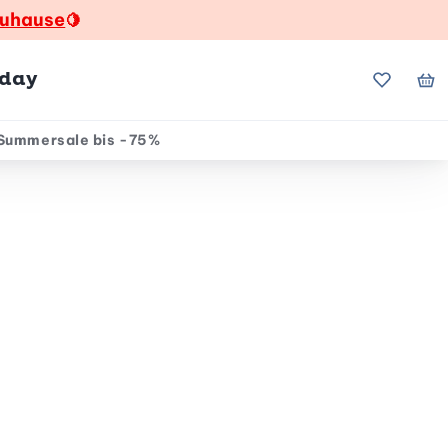
zuhause
🍋
hday
Meine Fa
Me
Summersale bis -75%