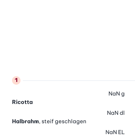
NaN
g
Ricotta
NaN
dl
Halbrahm
, steif geschlagen
NaN
EL