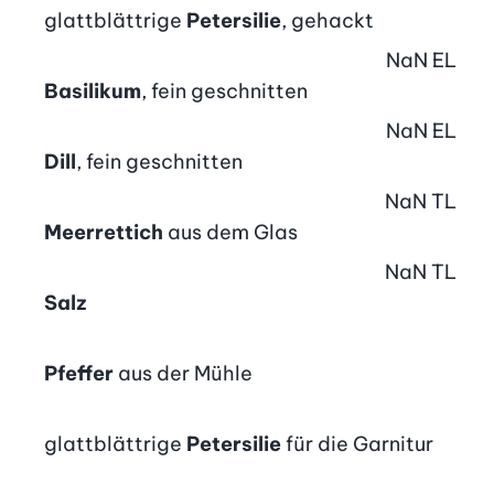
glattblättrige
Petersilie
, gehackt
NaN
EL
Basilikum
, fein geschnitten
NaN
EL
Dill
, fein geschnitten
NaN
TL
Meerrettich
aus dem Glas
NaN
TL
Salz
Pfeffer
aus der Mühle
glattblättrige
Petersilie
für die Garnitur