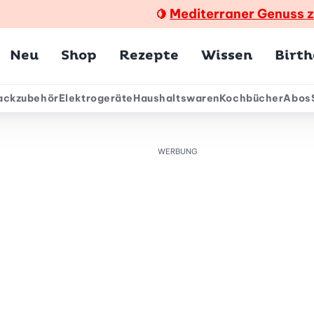
Mediterraner Genuss 
🍋
Hauptmenü
Neu
Shop
Rezepte
Wissen
Birt
ackzubehör
Elektrogeräte
Haushaltswaren
Kochbücher
Abos
ärmenü
WERBUNG