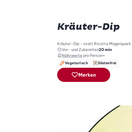
Kräuter-Dip
Kräuter-Dip - statt Ricotta Magerquark
Vor- und Zubereiten
20 min
Nährwerte
pro Person
-
Vegetarisch
Glutenfrei
Merken