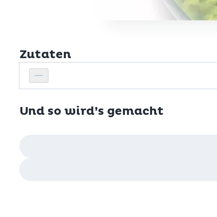
Zutaten
Personenanzahl
Personenanzahl verringern
Und so wird’s gemacht