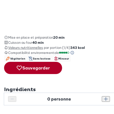
Mise en place et préparation
20 min
Cuisson au four
40 min
Valeurs nutritionnelles
par portion (1/4)
343
kcal
Compatibilité environnementale
Information sur l’éc
Échelle de compatibilité enviro
Végétarien
Sans lactose
Minceur
Sauvegarder
Ingrédients
Personnes
Réduire le nombre de personnes
Augm