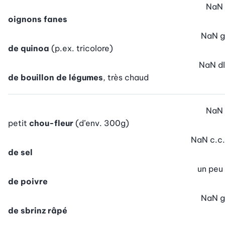
NaN
oignons fanes
NaN
g
de quinoa
(p.ex. tricolore)
NaN
dl
de bouillon de légumes
, très chaud
NaN
petit
chou-fleur
(d’env. 300g)
NaN
c.c.
de sel
un peu
de poivre
NaN
g
de sbrinz râpé