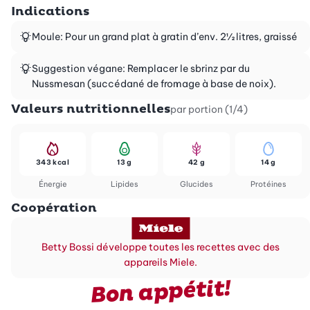
Indications
Moule: Pour un grand plat à gratin d’env. 2½ litres, graissé
Suggestion végane: Remplacer le sbrinz par du
Nussmesan (succédané de fromage à base de noix).
Valeurs nutritionnelles
par portion (1/4)
343 kcal
13 g
42 g
14 g
Énergie
Lipides
Glucides
Protéines
Coopération
Betty Bossi développe toutes les recettes avec des
appareils Miele.
Bon appétit!