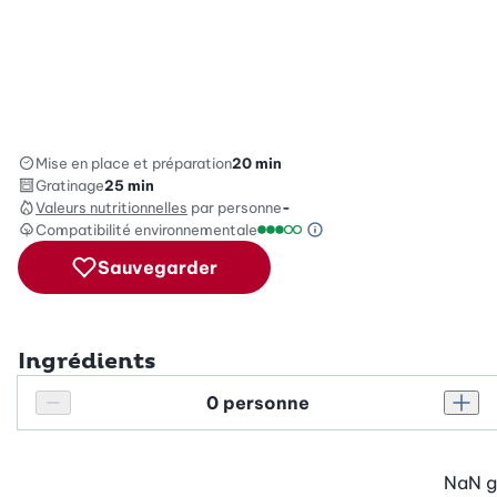
Mise en place et préparation
20 min
Gratinage
25 min
Valeurs nutritionnelles
par personne
-
Compatibilité environnementale
Information sur l’éc
Échelle de compatibilité enviro
Sauvegarder
Ingrédients
Personnes
Réduire le nombre de personnes
Augm
NaN
g