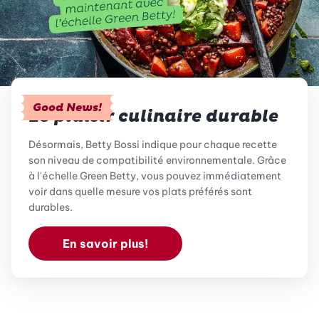
Good News!
Le plaisir culinaire durable
Désormais, Betty Bossi indique pour chaque recette
son niveau de compatibilité environnementale. Grâce
à l'échelle Green Betty, vous pouvez immédiatement
voir dans quelle mesure vos plats préférés sont
durables.
En savoir plus!