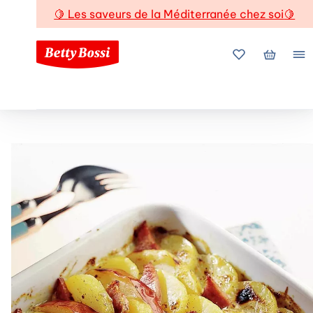
🍋
Les saveurs de la Méditerranée chez soi
🍋
Mes favoris
Mon pani
Me