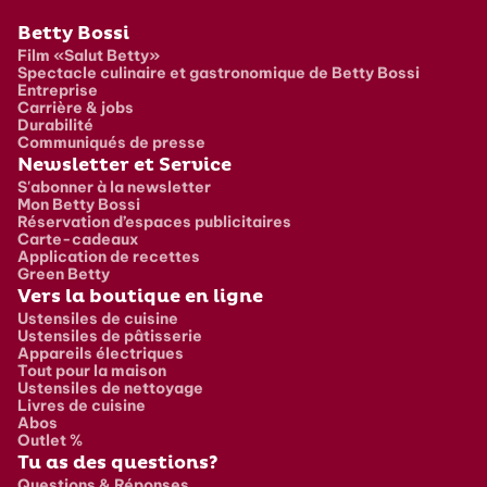
Pied de page
Betty Bossi
Film «Salut Betty»
Spectacle culinaire et gastronomique de Betty Bossi
Entreprise
Carrière & jobs
Durabilité
Communiqués de presse
Newsletter et Service
S'abonner à la newsletter
Mon Betty Bossi
Réservation d’espaces publicitaires
Carte-cadeaux
Application de recettes
Green Betty
Vers la boutique en ligne
Ustensiles de cuisine
Ustensiles de pâtisserie
Appareils électriques
Tout pour la maison
Ustensiles de nettoyage
Livres de cuisine
Abos
Outlet %
Tu as des questions?
Questions & Réponses