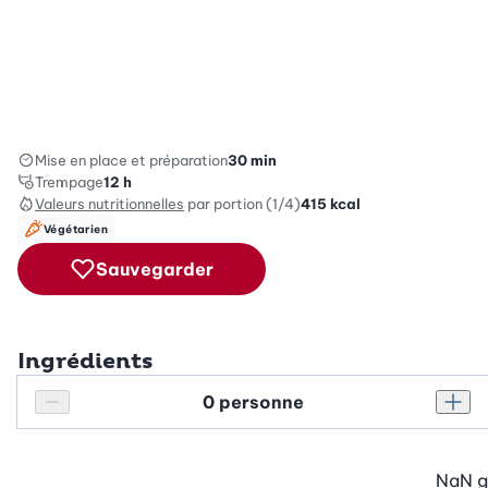
Mise en place et préparation
30 min
Trempage
12 h
Valeurs nutritionnelles
par portion (1/4)
415
kcal
Végétarien
Sauvegarder
Ingrédients
Personnes
Réduire le nombre de personnes
Augm
NaN
g