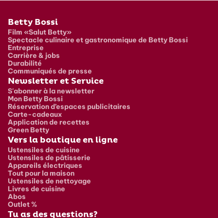
Pied de page
Betty Bossi
Film «Salut Betty»
Spectacle culinaire et gastronomique de Betty Bossi
Entreprise
Carrière & jobs
Durabilité
Communiqués de presse
Newsletter et Service
S'abonner à la newsletter
Mon Betty Bossi
Réservation d’espaces publicitaires
Carte-cadeaux
Application de recettes
Green Betty
Vers la boutique en ligne
Ustensiles de cuisine
Ustensiles de pâtisserie
Appareils électriques
Tout pour la maison
Ustensiles de nettoyage
Livres de cuisine
Abos
Outlet %
Tu as des questions?