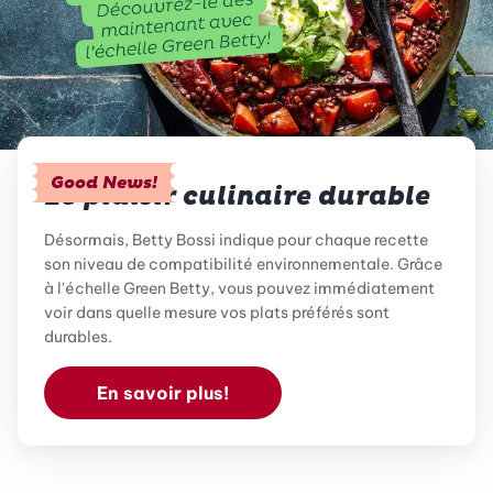
Good News!
Le plaisir culinaire durable
Désormais, Betty Bossi indique pour chaque recette
son niveau de compatibilité environnementale. Grâce
à l'échelle Green Betty, vous pouvez immédiatement
voir dans quelle mesure vos plats préférés sont
durables.
En savoir plus!