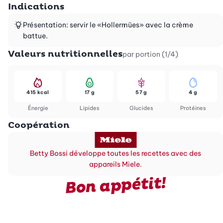
Indications
Présentation: servir le «Hollermües» avec la crème
battue.
Valeurs nutritionnelles
par portion (1/4)
415 kcal
17 g
57 g
4 g
Énergie
Lipides
Glucides
Protéines
Coopération
Betty Bossi développe toutes les recettes avec des
appareils Miele.
Bon appétit!