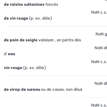
de raisins sultanines
foncés
NaN
c.s.
de vin rouge
(p. ex. dôle)
NaN
g
de pain de seigle
valaisan , en petits dés
NaN
dl
d'
eau
NaN
c.s.
vin rouge
(p. ex. dôle)
NaN
dl
de sirop de sureau
ou de cassis, non dilué
NaN
c.s.