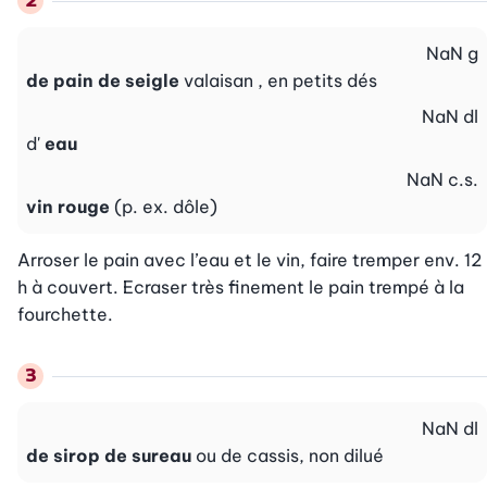
NaN
g
de pain de seigle
valaisan , en petits dés
NaN
dl
d'
eau
NaN
c.s.
vin rouge
(p. ex. dôle)
Arroser le pain avec l’eau et le vin, faire tremper env. 12 
h à couvert. Ecraser très finement le pain trempé à la 
fourchette.
NaN
dl
de sirop de sureau
ou de cassis, non dilué