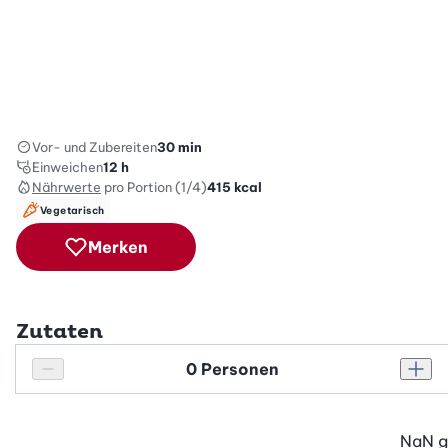
Vor- und Zubereiten
30 min
Einweichen
12 h
Nährwerte
pro Portion (1/4)
415
kcal
Vegetarisch
Merken
Zutaten
Personenanzahl
Personenanzahl verringern
Pers
NaN
g