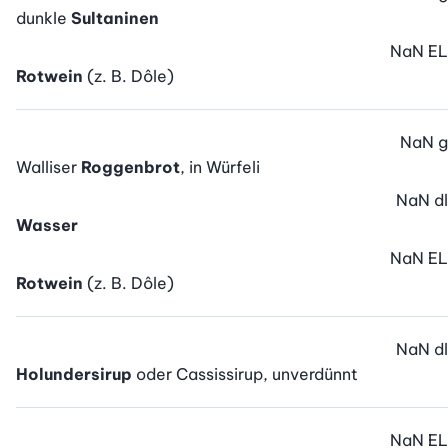
dunkle
Sultaninen
NaN
EL
Rotwein
(z. B. Dôle)
NaN
g
Walliser
Roggenbrot
, in Würfeli
NaN
dl
Wasser
NaN
EL
Rotwein
(z. B. Dôle)
NaN
dl
Holundersirup
oder Cassissirup, unverdünnt
NaN
EL