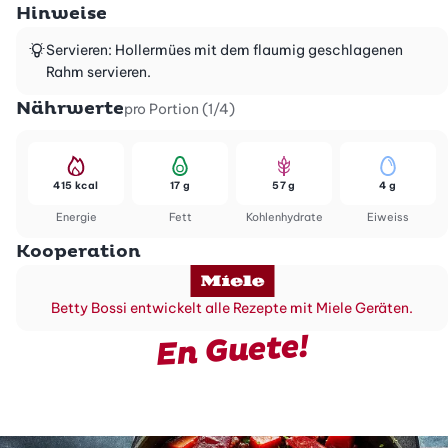
Hinweise
Servieren: Hollermües mit dem flaumig geschlagenen
Rahm servieren.
Nährwerte
pro Portion (1/4)
415 kcal
17 g
57 g
4 g
Energie
Fett
Kohlenhydrate
Eiweiss
Kooperation
Betty Bossi entwickelt alle Rezepte mit Miele Geräten.
En Guete!