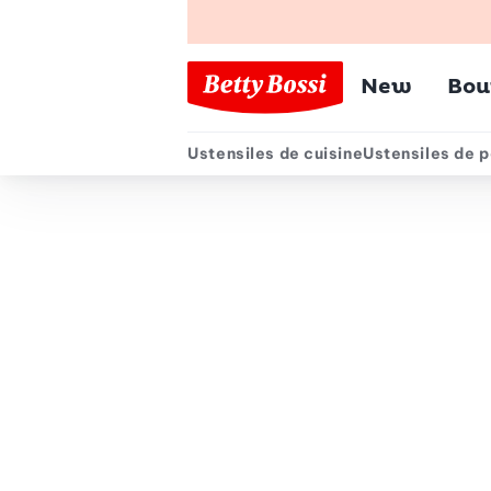
Menu pr
New
Bou
Ustensiles de cuisine
Ustensiles de p
Menu secondair