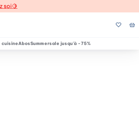
z soi
🍋
Mes favo
Mo
 cuisine
Abos
Summersale jusqu'à -75%