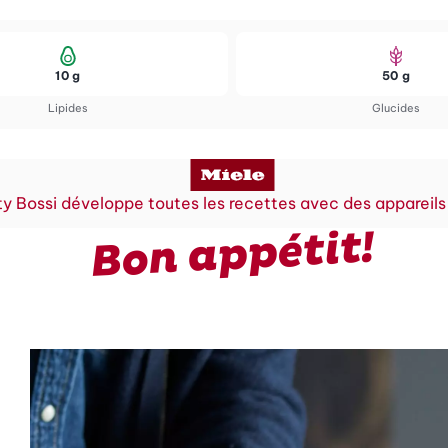
10 g
50 g
Lipides
Glucides
y Bossi développe toutes les recettes avec des appareils
Bon appétit!