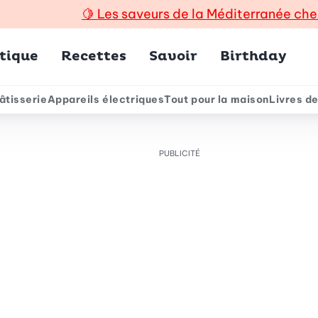
🍋
Les saveurs de la Méditerranée che
incipal
tique
Recettes
Savoir
Birthday
âtisserie
Appareils électriques
Tout pour la maison
Livres de
e
PUBLICITÉ