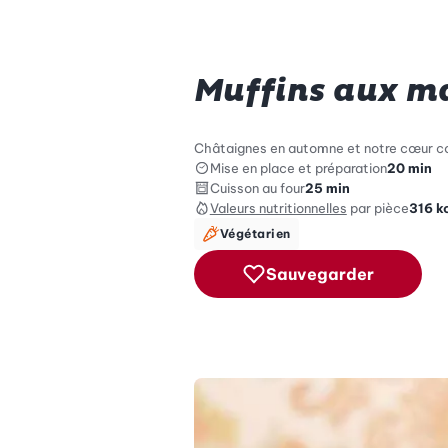
Muffins aux m
Châtaignes en automne et notre cœur cog
Mise en place et préparation
20 min
Cuisson au four
25 min
Valeurs nutritionnelles
par pièce
316
k
Végétarien
Sauvegarder