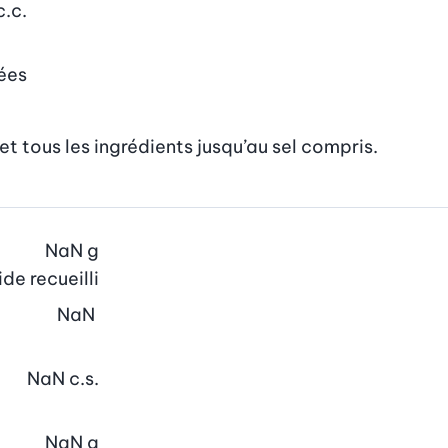
c.c.
ées
et tous les ingrédients jusqu’au sel compris.
NaN
g
de recueilli
NaN
NaN
c.s.
NaN
g