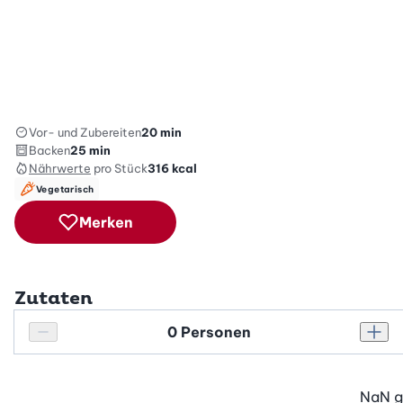
Vor- und Zubereiten
20 min
Backen
25 min
Nährwerte
pro Stück
316
kcal
Vegetarisch
Merken
Zutaten
Personenanzahl
Personenanzahl verringern
Pers
NaN
g