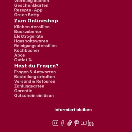
Werbung buchen
Geschenkkarten
Rezepte-App
Green Betty
Zum Onlineshop
Küchenutensilien
Backzubehör
Elektrogeräte
Haushaltswaren
Reinigungsutensilien
Kochbücher
Abos
Outlet %
Hast du Fragen?
Fragen & Antworten
Bestellung erhalten
Versand & Retouren
Zahlungsarten
Garantie
Gutschein einlösen
Informiert bleiben
Instagram
Facebook
TikTok
Pinterest
Youtube
LinkedIn