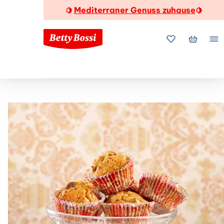
Mediterraner Genuss zuhause
🍋
🍋
Meine Favorite
Mein Wa
Me