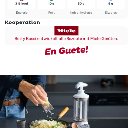
316 kcal
10 g
50 g
5 g
Energie
Fett
Kohlenhydrate
Eiweiss
Kooperation
Betty Bossi entwickelt alle Rezepte mit Miele Geräten.
En Guete!