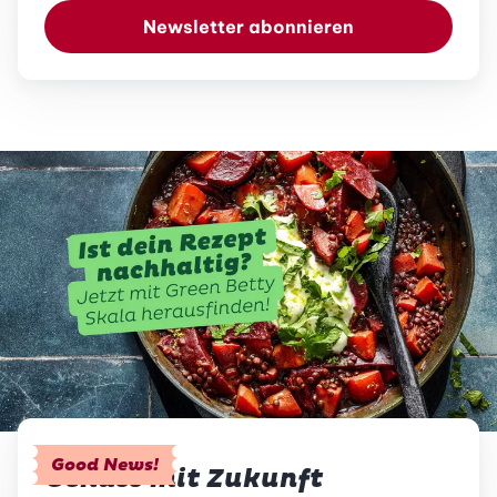
Newsletter abonnieren
Good News!
Genuss mit Zukunft