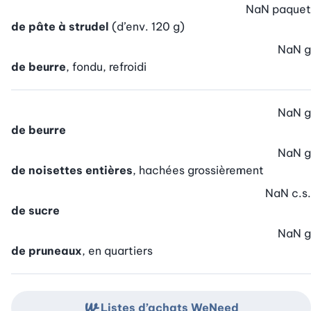
NaN
paquet
de pâte à strudel
(d’env. 120 g)
NaN
g
de beurre
, fondu, refroidi
NaN
g
de beurre
NaN
g
de noisettes entières
, hachées grossièrement
NaN
c.s.
de sucre
NaN
g
de pruneaux
, en quartiers
Listes d’achats WeNeed