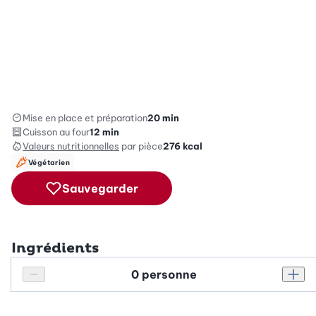
Mise en place et préparation
20 min
Cuisson au four
12 min
Valeurs nutritionnelles
par pièce
276
kcal
Végétarien
Sauvegarder
Ingrédients
Personnes
Réduire le nombre de personnes
Augm