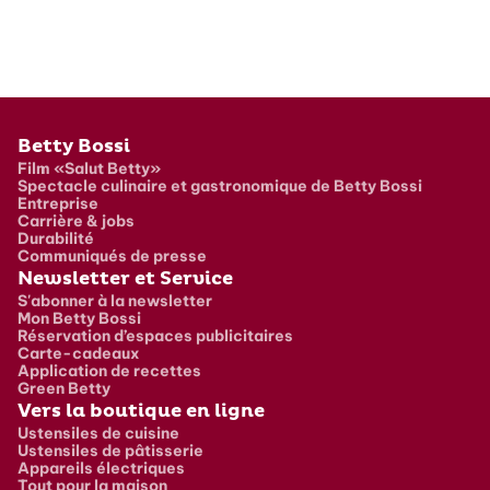
Pied de page
Betty Bossi
Film «Salut Betty»
Spectacle culinaire et gastronomique de Betty Bossi
Entreprise
Carrière & jobs
Durabilité
Communiqués de presse
Newsletter et Service
S'abonner à la newsletter
Mon Betty Bossi
Réservation d’espaces publicitaires
Carte-cadeaux
Application de recettes
Green Betty
Vers la boutique en ligne
Ustensiles de cuisine
Ustensiles de pâtisserie
Appareils électriques
Tout pour la maison