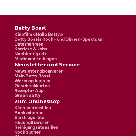
Fusszeile
Betty Bossi
Kinofilm «Hallo Betty»
Betty Bossis Koch- und Dinner-Spektakel
Unternehmen
Karriere & Jobs
Nachhaltigkeit
Medienmitteilungen
Newsletter und Service
Newsletter abonnieren
Mein Betty Bossi
Werbung buchen
Geschenkkarten
Rezepte-App
Green Betty
Zum Onlineshop
Küchenutensilien
Backzubehör
Elektrogeräte
Haushaltswaren
Reinigungsutensilien
Kochbücher