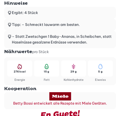
Hinweise
Ergibt: 4 Stück
Tipp: – Schmeckt lauwarm am besten.
– Statt Zwetschgen 1 Baby-Ananas, in Scheibchen, statt
Haselnüsse gesalzene Erdnüsse verwenden.
Nährwerte
pro Stück
276 kcal
15 g
29 g
5 g
Energie
Fett
Kohlenhydrate
Eiweiss
Kooperation
Betty Bossi entwickelt alle Rezepte mit Miele Geräten.
En Guete!