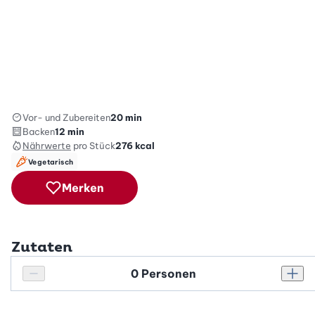
Vor- und Zubereiten
20 min
Backen
12 min
Nährwerte
pro Stück
276
kcal
Vegetarisch
Merken
Zutaten
Personenanzahl
Personenanzahl verringern
Pers