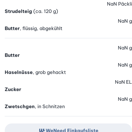
NaN
Päckli
Strudelteig
(ca. 120 g)
NaN
g
Butter
, flüssig, abgekühlt
NaN
g
Butter
NaN
g
Haselnüsse
, grob gehackt
NaN
EL
Zucker
NaN
g
Zwetschgen
, in Schnitzen
WeNeed Einkaufsliste