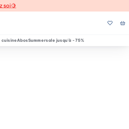
z soi
🍋
Mes favo
Mo
 cuisine
Abos
Summersale jusqu'à -75%