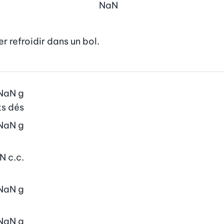
NaN
ser refroidir dans un bol.
NaN
g
ts dés
NaN
g
N
c.c.
NaN
g
NaN
g