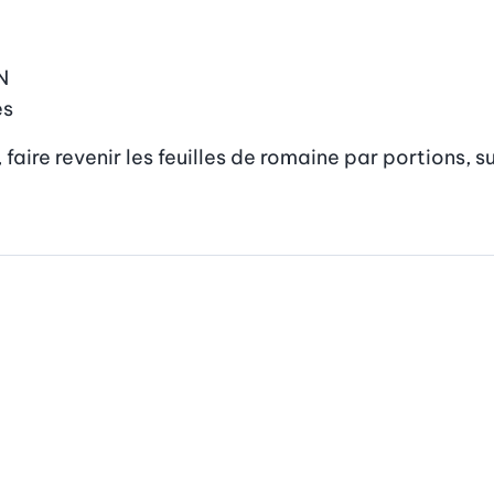
N
es
aire revenir les feuilles de romaine par portions, sur