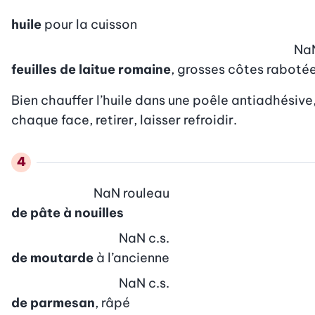
huile
pour la cuisson
Na
feuilles de laitue romaine
, grosses côtes raboté
Bien chauffer l’huile dans une poêle antiadhésive, f
chaque face, retirer, laisser refroidir.
NaN
rouleau
de pâte à nouilles
NaN
c.s.
de moutarde
à l’ancienne
NaN
c.s.
de parmesan
, râpé