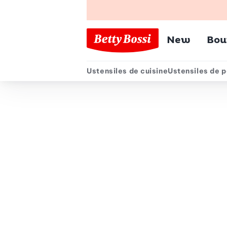
Menu pr
New
Bou
Ustensiles de cuisine
Ustensiles de p
Menu secondair