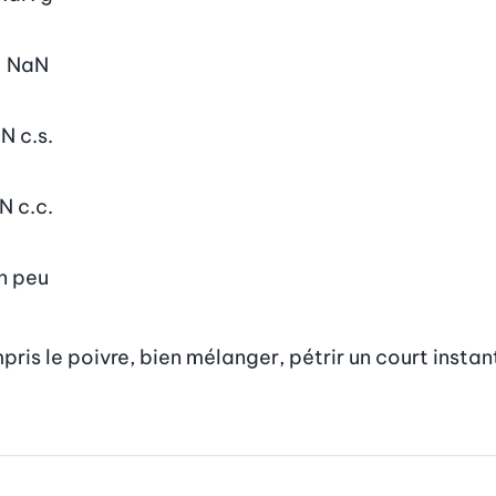
NaN
aN
c.s.
N
c.c.
n peu
ris le poivre, bien mélanger, pétrir un court instant