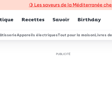
🍋
Les saveurs de la Méditerranée che
incipal
tique
Recettes
Savoir
Birthday
âtisserie
Appareils électriques
Tout pour la maison
Livres de
e
PUBLICITÉ