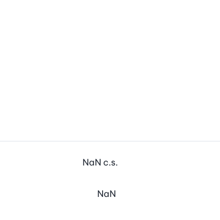
NaN
c.s.
NaN