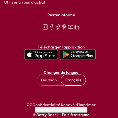
Utiliser un bon d'achat
Rester informé
Instagram
Facebook
TikTok
Pinterest
Youtube
LinkedIn
Télécharger l'application
Changer de langue
Deutsch
Français
CG
Confidentialité
Achevé d'imprimer
Metanavigation
Paramétrage des cookies
© Betty Bossi – Fais à ta sauce