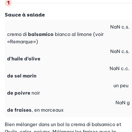
Sauce à salade
NaN
c.s.
crema di
balsamico
bianco al limone (voir
«Remarque»)
NaN
c.s.
d’huile d’olive
NaN
c.c.
de sel marin
un peu
de poivre
noir
NaN
g
de fraises
, en morceaux
Bien mélanger dans un bol la crema di balsamico et 
l’huile, saler, poivrer. Mélanger les fraises avec la 