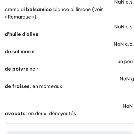
NaN
c.s.
crema di
balsamico
bianco al limone (voir
«Remarque»)
NaN
c.s.
d’huile d’olive
NaN
c.c.
de sel marin
un peu
de poivre
noir
NaN
g
de fraises
, en morceaux
NaN
avocats
, en deux, dénoyautés