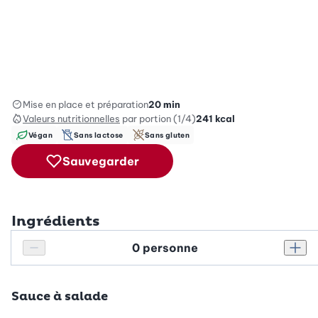
Mise en place et préparation
20 min
Valeurs nutritionnelles
par portion (1/4)
241
kcal
Végan
Sans lactose
Sans gluten
Sauvegarder
Ingrédients
Personnes
Réduire le nombre de personnes
Augm
Sauce à salade