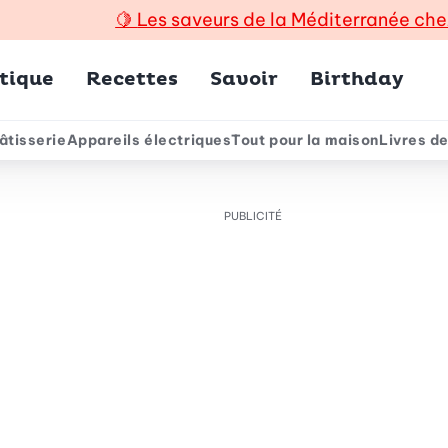
🍋
Les saveurs de la Méditerranée che
incipal
tique
Recettes
Savoir
Birthday
âtisserie
Appareils électriques
Tout pour la maison
Livres de
e
PUBLICITÉ