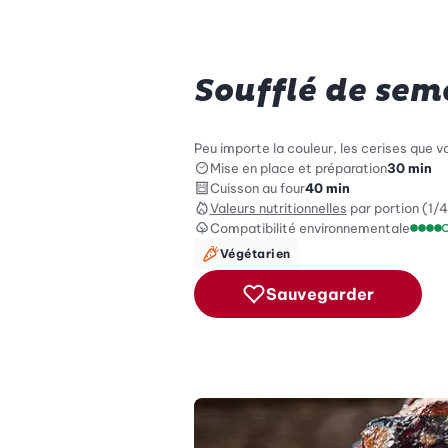
Soufflé de sem
Peu importe la couleur, les cerises que 
Mise en place et préparation
30 min
Cuisson au four
40 min
Valeurs nutritionnelles
par portion (1/4
Compatibilité environnementale
Échel
Végétarien
Sauvegarder