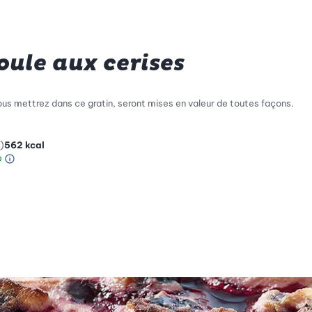
oule aux cerises
vous mettrez dans ce gratin, seront mises en valeur de toutes façons.
)
562
kcal
Information sur l’échelle Green Betty
le de compatibilité environnementale: 4 sur 5