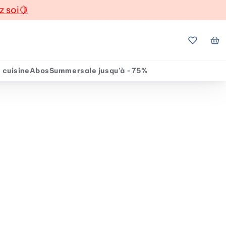
z soi
🍋
Mes favo
Mo
 cuisine
Abos
Summersale jusqu'à -75%