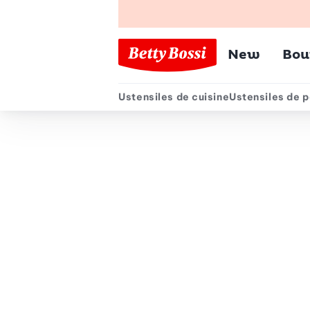
Menu pr
New
Bou
Ustensiles de cuisine
Ustensiles de p
Menu secondair