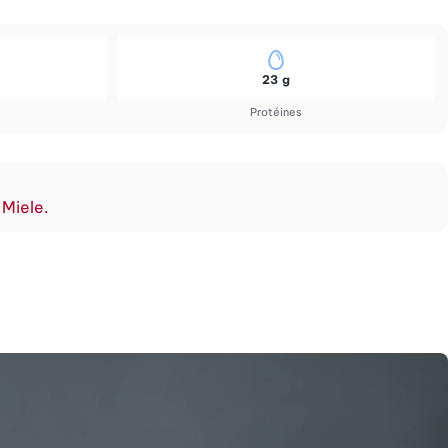
23 g
Protéines
 Miele.