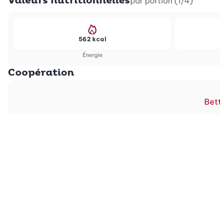
Valeurs nutritionnelles
par portion (1/4)
562 kcal
Énergie
Coopération
Bett