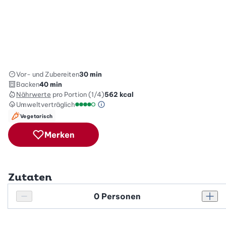
Vor- und Zubereiten
30 min
Backen
40 min
Nährwerte
pro Portion (1/4)
562
kcal
Umweltverträglich
Green Betty Skala Info
Umweltverträglichkeitsskala: 4 von 5
Vegetarisch
Merken
Zutaten
Personenanzahl
Personenanzahl verringern
Pers