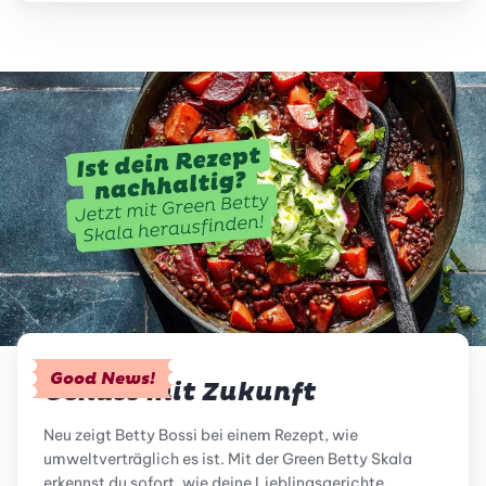
Good News!
Genuss mit Zukunft
Neu zeigt Betty Bossi bei einem Rezept, wie
umweltverträglich es ist. Mit der Green Betty Skala
erkennst du sofort, wie deine Lieblingsgerichte