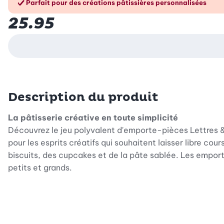
Parfait pour des créations pâtissières personnalisées
25.95
Description du produit
La pâtisserie créative en toute simplicité
Découvrez le jeu polyvalent d'emporte-pièces Lettres & 
pour les esprits créatifs qui souhaitent laisser libre co
biscuits, des cupcakes et de la pâte sablée. Les emporte-
petits et grands.
Créez vos messages personnels
Qu'il s'agisse d'un prénom, d'un anniversaire ou d'un mo
vos pâtisseries et d'en faire quelque chose de très spéc