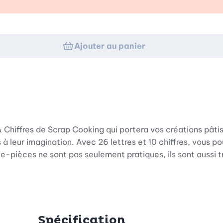
Ajouter au panier
Chiffres de Scrap Cooking qui portera vos créations pâtiss
urs à leur imagination. Avec 26 lettres et 10 chiffres, vou
pièces ne sont pas seulement pratiques, ils sont aussi très 
t doux, vos possibilités sont presque illimitées. Le jeu d
ial. Grâce à la fonction tampon bien pensée, vous obtiendre
Spécification