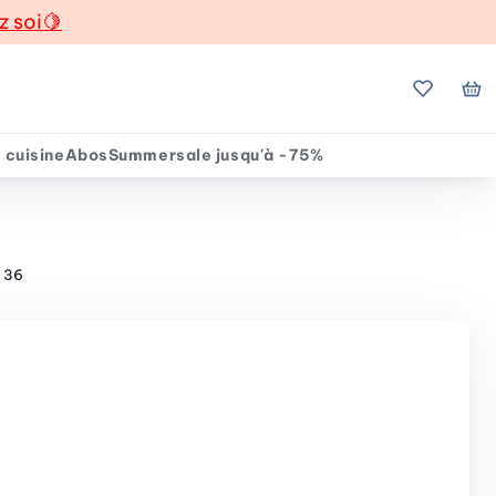
z soi
🍋
Mes favo
Mo
 cuisine
Abos
Summersale jusqu'à -75%
e 36