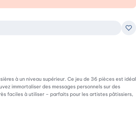
Ajo
ières à un niveau supérieur. Ce jeu de 36 pièces est idéal
s pouvez immortaliser des messages personnels sur des
faciles à utiliser – parfaits pour les artistes pâtissiers,
'emporte-pièces ScrapCooking vous permet de personnaliser
z sans peine des résultats nets et précis. Laissez libre