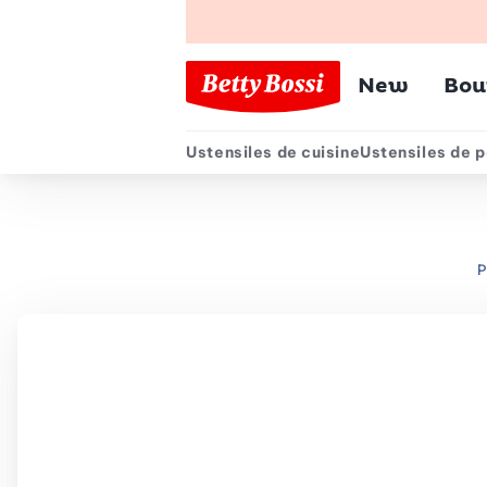
Menu pr
New
Bou
Ustensiles de cuisine
Ustensiles de p
Menu secondair
P
Chemin de navigation