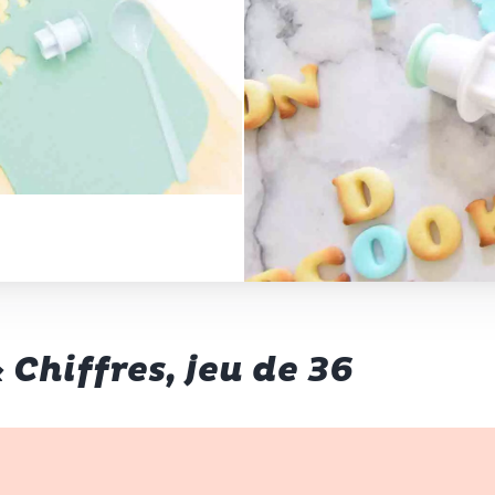
Chiffres, jeu de 36
p d’œil