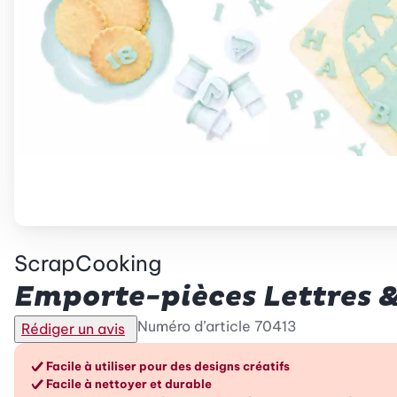
ScrapCooking
Emporte-pièces Lettres & 
Numéro d’article
70413
Rédiger un avis
Les avantages en un cou
Facile à utiliser pour des designs créatifs
Facile à nettoyer et durable