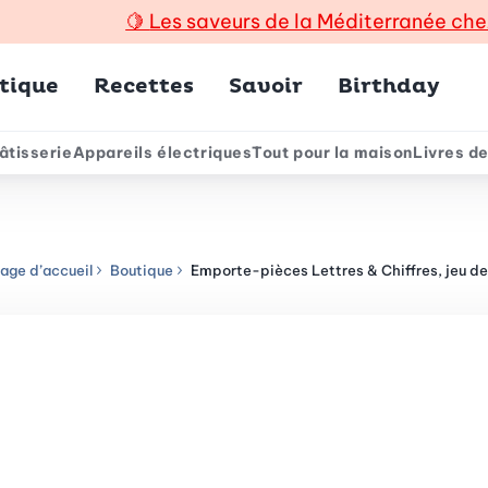
🍋
Les saveurs de la Méditerranée che
incipal
tique
Recettes
Savoir
Birthday
âtisserie
Appareils électriques
Tout pour la maison
Livres de
e
age d’accueil
Boutique
Emporte-pièces Lettres & Chiffres, jeu d