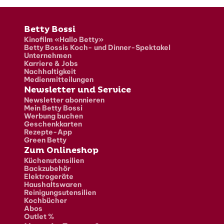
Fusszeile
Betty Bossi
Kinofilm «Hallo Betty»
Betty Bossis Koch- und Dinner-Spektakel
Unternehmen
Karriere & Jobs
Nachhaltigkeit
Medienmitteilungen
Newsletter und Service
Newsletter abonnieren
Mein Betty Bossi
Werbung buchen
Geschenkkarten
Rezepte-App
Green Betty
Zum Onlineshop
Küchenutensilien
Backzubehör
Elektrogeräte
Haushaltswaren
Reinigungsutensilien
Kochbücher
Abos
Outlet %