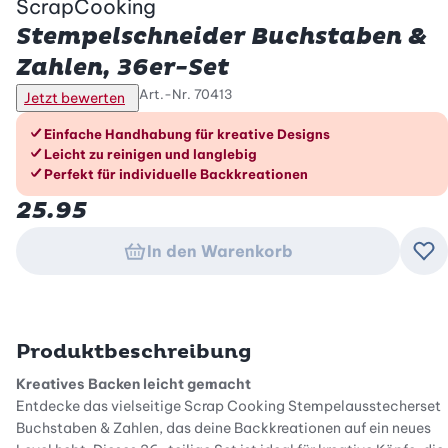
ScrapCooking
Stempelschneider Buchstaben &
Zahlen, 36er-Set
Art.-Nr.
70413
Jetzt bewerten
Die Vorteile im Überblick
Einfache Handhabung für kreative Designs
Leicht zu reinigen und langlebig
Perfekt für individuelle Backkreationen
25.95
In den Warenkorb
Zu
Produktbeschreibung
Kreatives Backen leicht gemacht
Entdecke das vielseitige Scrap Cooking Stempelausstecherset
Buchstaben & Zahlen, das deine Backkreationen auf ein neues