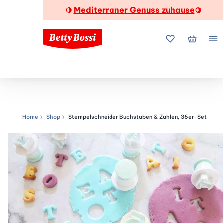
Mediterraner Genuss zuhause
🍋
🍋
Meine Favorite
Mein Wa
Me
Home
Shop
Stempelschneider Buchstaben & Zahlen, 36er-Set
Navigationspfad