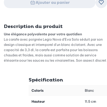
Ajouter au panier
Ajo
Description du produit
Une élégance polyvalente pour votre quotidien
La carafe avec poignée Legio Nova d’Eva Solo séduit par son
design classique et intemporel d'un blanc éclatant. Avec une
capacité de 3,3 dl, la carafe est parfaite pour les boissons
chaudes et froides, mais aussi comme solution de service
élégante pour les sauces ou les vinaigrettes. Son aspect discret
avec le motif rainuré caractéristique en fait un véritable
accroche-regard sur toute décoration de table, qu'elle soit
festive ou quotidienne.
Spécification
Porcelaine de haute qualité pour toutes les situations
Fabriquée en porcelaine de haute qualité, cette carafe est
Coloris
Blanc
particulièrement résistante. Elle résiste sans problème aux
températures élevées et basses ainsi qu'au four à micro-ondes.
Hauteur
11.5 cm
Vous pouvez donc l'utiliser de manière flexible sans vous soucier