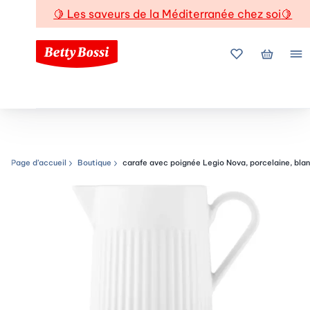
🍋
Les saveurs de la Méditerranée chez soi
🍋
Mes favoris
Mon pani
Me
Page d’accueil
Boutique
carafe avec poignée Legio Nova, porcelaine, bla
Chemin de navigation