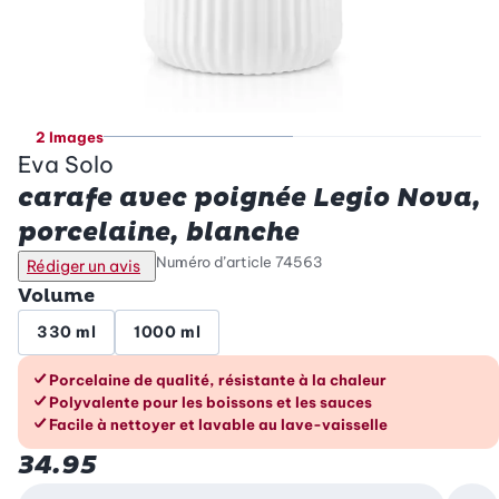
2 Images
Eva Solo
carafe avec poignée Legio Nova,
porcelaine, blanche
Numéro d’article
74563
Rédiger un avis
Volume
330 ml
1000 ml
Les avantages en un coup d’œil
Porcelaine de qualité, résistante à la chaleur
Polyvalente pour les boissons et les sauces
Facile à nettoyer et lavable au lave-vaisselle
34.95