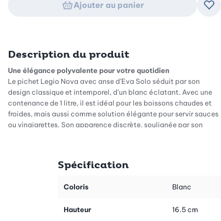
Ajouter au panier
Ajo
Description du produit
Une élégance polyvalente pour votre quotidien
Le pichet Legio Nova avec anse d’Eva Solo séduit par son
design classique et intemporel, d’un blanc éclatant. Avec une
contenance de 1 litre, il est idéal pour les boissons chaudes et
froides, mais aussi comme solution élégante pour servir sauces
ou vinaigrettes. Son apparence discrète, soulignée par son
motif rainuré caractéristique, en fait un véritable accroche-
regard, aussi bien sur une table festive qu’au quotidien.
Spécification
Porcelaine de qualité supérieure pour toutes les situations
Fabriqué en porcelaine de haute qualité, le pichet est
particulièrement résistant. Il supporte sans difficulté le gel, les
Coloris
Blanc
températures élevées ainsi que le four à micro-ondes. Vous
pouvez ainsi l’utiliser en toute flexibilité, sans craindre les
Hauteur
16.5 cm
dommages. Ce pichet d’Eva Solo vous accompagne