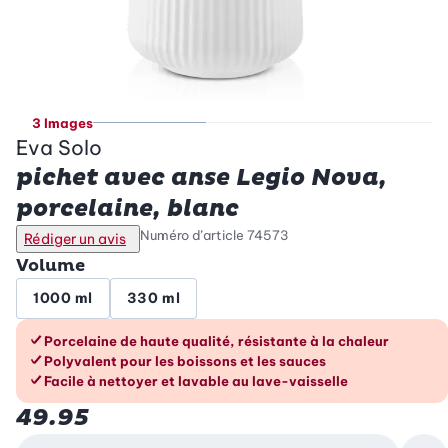
3 Images
Eva Solo
pichet avec anse Legio Nova,
porcelaine, blanc
Numéro d’article
74573
Rédiger un avis
Volume
1000 ml
330 ml
Les avantages en un coup d’œil
Porcelaine de haute qualité, résistante à la chaleur
Polyvalent pour les boissons et les sauces
Facile à nettoyer et lavable au lave-vaisselle
49.95