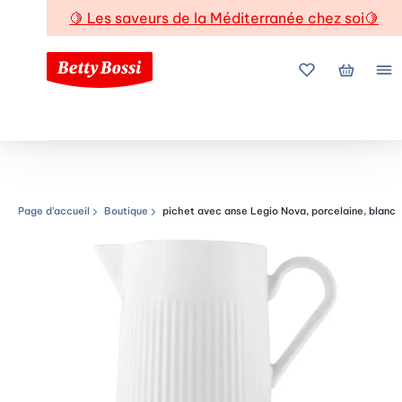
🍋
Les saveurs de la Méditerranée chez soi
🍋
Mes favoris
Mon pani
Me
Page d’accueil
Boutique
pichet avec anse Legio Nova, porcelaine, blanc
Chemin de navigation