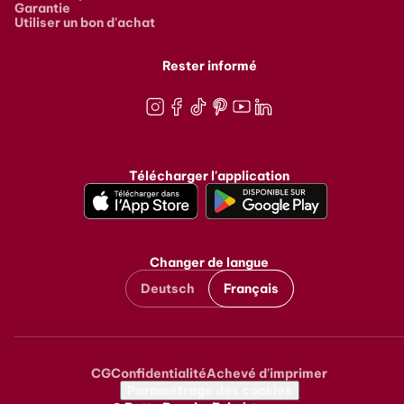
Garantie
Utiliser un bon d'achat
Rester informé
Instagram
Facebook
TikTok
Pinterest
Youtube
LinkedIn
Télécharger l'application
Changer de langue
Deutsch
Français
CG
Confidentialité
Achevé d'imprimer
Metanavigation
Paramétrage des cookies