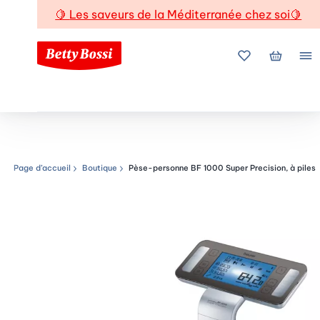
🍋
Les saveurs de la Méditerranée chez soi
🍋
Mes favoris
Mon pani
Me
Page d’accueil
Boutique
Pèse-personne BF 1000 Super Precision, à piles
Chemin de navigation