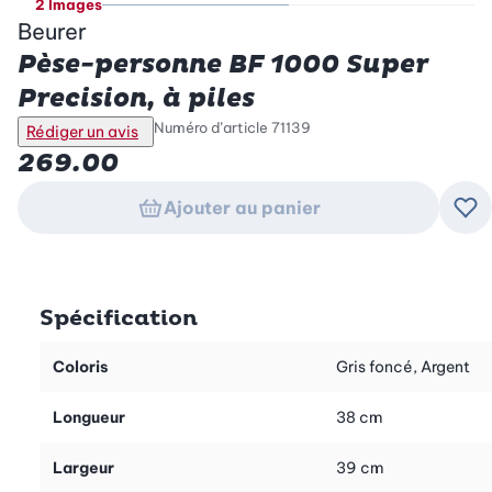
2 Images
Beurer
Pèse-personne BF 1000 Super
Precision, à piles
Numéro d’article
71139
Rédiger un avis
269.00
Ajouter au panier
Ajo
Spécification
Coloris
Gris foncé, Argent
Longueur
38 cm
Largeur
39 cm