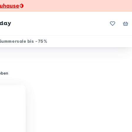
zuhause
🍋
hday
Meine Fa
Me
Summersale bis -75%
eben