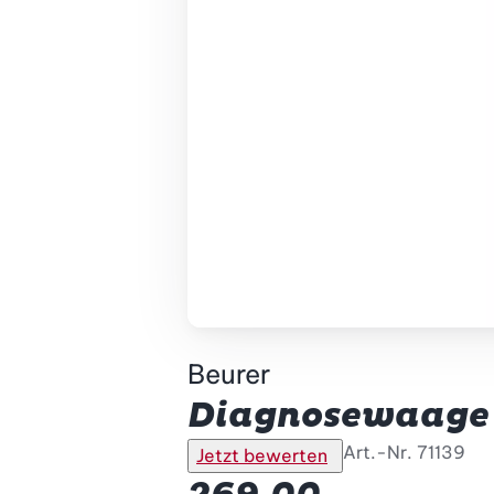
Beurer
Diagnosewaage B
Art.-Nr.
71139
Jetzt bewerten