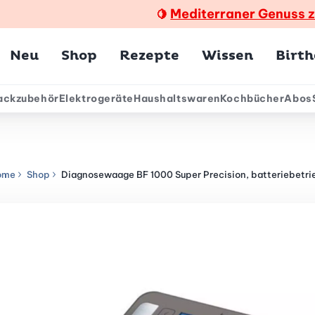
Mediterraner Genuss 
🍋
Hauptmenü
Neu
Shop
Rezepte
Wissen
Birt
ackzubehör
Elektrogeräte
Haushaltswaren
Kochbücher
Abos
ärmenü
ome
Shop
Diagnosewaage BF 1000 Super Precision, batteriebetri