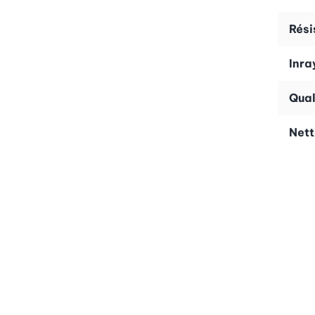
Rési
Inra
Qual
Net