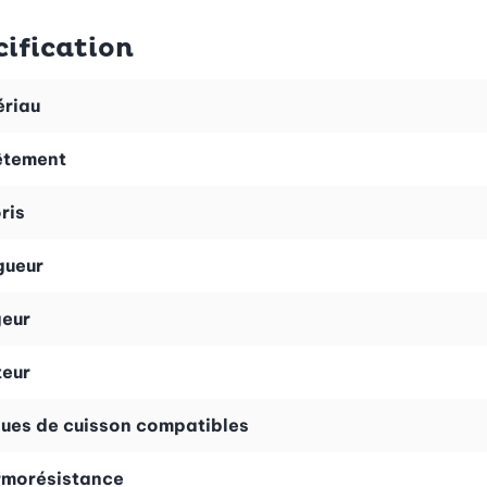
it de la glisser dans votre lave-vaisselle!
cification
riau
êtement
ris
gueur
eur
eur
ues de cuisson compatibles
rmorésistance