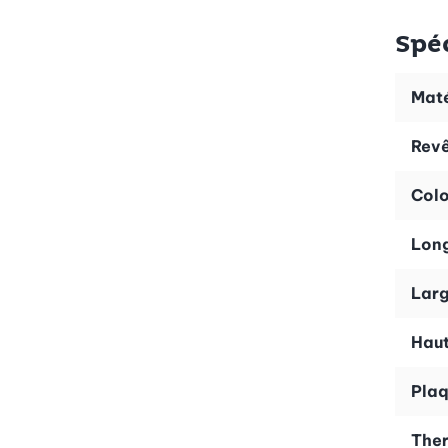
Facilité de nettoyage
Et le meilleur pour la fin: pour nettoyer la plaque, il suff
Spé
Maté
Rev
Colo
Lon
Larg
Haut
Plaq
The