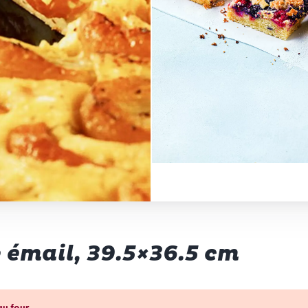
e émail, 39.5×36.5 cm
au four