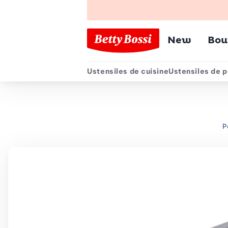
Menu pr
New
Bou
Ustensiles de cuisine
Ustensiles de p
Menu secondair
P
Chemin de navigation