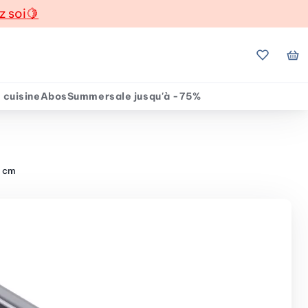
z soi
🍋
Mes favo
Mo
 cuisine
Abos
Summersale jusqu'à -75%
5 cm