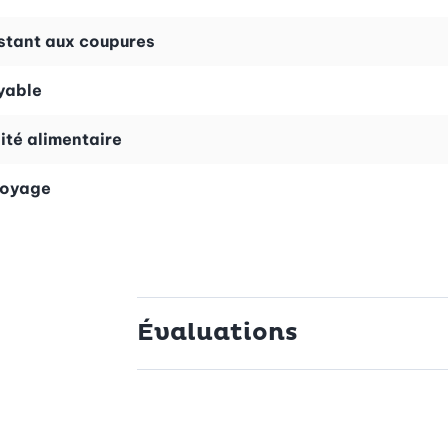
stant aux coupures
yable
ité alimentaire
toyage
Évaluations