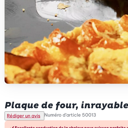
Betty Bossi
Plaque de four, inrayabl
Numéro d’article
50013
Rédiger un avis
Excellente conduction de la chaleur pour cuisson parfaite 