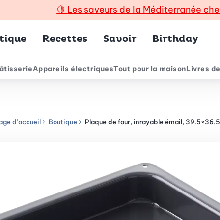
🍋
Les saveurs de la Méditerranée che
incipal
tique
Recettes
Savoir
Birthday
âtisserie
Appareils électriques
Tout pour la maison
Livres de
e
age d’accueil
Boutique
Plaque de four, inrayable émail, 39.5×36.