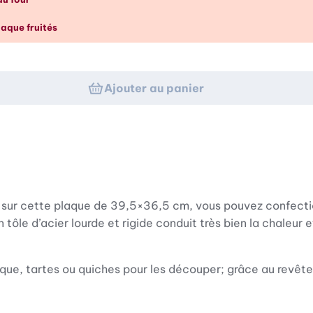
p d’œil
laque fruités
Ajouter au panier
: sur cette plaque de 39,5×36,5 cm, vous pouvez confectio
 tôle d’acier lourde et rigide conduit très bien la chaleur e
que, tartes ou quiches pour les découper; grâce au revête