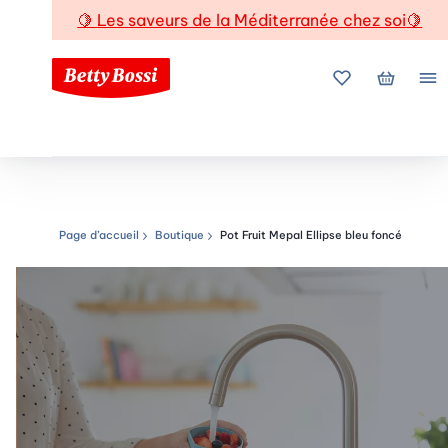
🍋
Les saveurs de la Méditerranée chez soi
🍋
Mes favoris
Mon pani
Me
Page d’accueil
Boutique
Pot Fruit Mepal Ellipse bleu foncé
Chemin de navigation