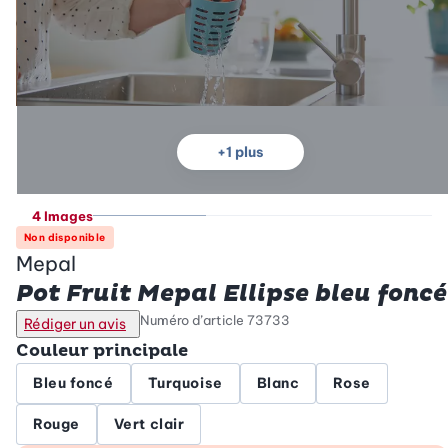
+
1
plus
4 Images
Non disponible
Mepal
Pot Fruit Mepal Ellipse bleu foncé
Numéro d’article
73733
Rédiger un avis
Couleur principale
Bleu foncé
Turquoise
Blanc
Rose
Rouge
Vert clair