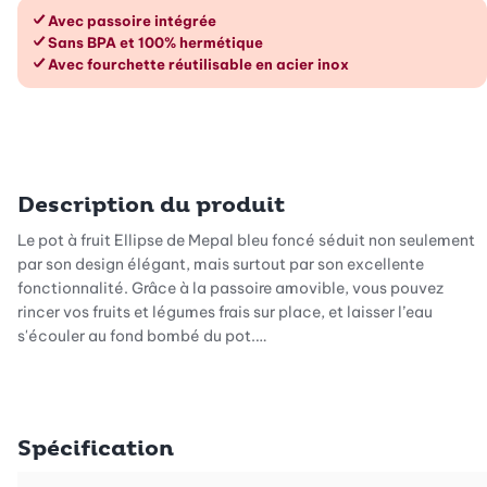
Les avantages en un coup d’œil
Avec passoire intégrée
Sans BPA et 100% hermétique
Avec fourchette réutilisable en acier inox
Description du produit
Le pot à fruit Ellipse de Mepal bleu foncé séduit non seulement
par son design élégant, mais surtout par son excellente
fonctionnalité. Grâce à la passoire amovible, vous pouvez
rincer vos fruits et légumes frais sur place, et laisser l’eau
s'écouler au fond bombé du pot.
Avec la fourchette en acier inox réutilisable et la garantie d'être
100% hermétique, le pot à fruit Ellipse de Mepal est le
compagnon idéal pour la vie quotidienne avec lequel vous
Spécification
pouvez profiter d'un en-cas sain à tout moment et n'importe où.