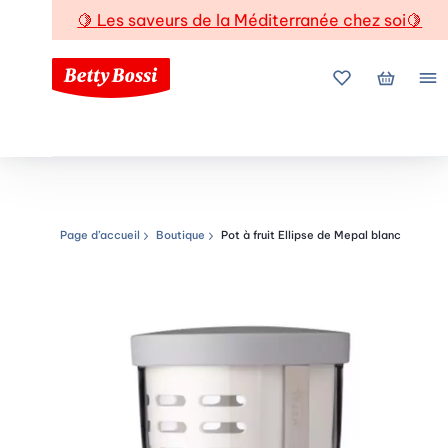
🍋
Les saveurs de la Méditerranée chez soi
🍋
Mes favoris
Mon pani
Me
Page d’accueil
Boutique
Pot à fruit Ellipse de Mepal blanc
Chemin de navigation