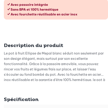
Les avantages en un coup d’œil
Avec passoire intégrée
Sans BPA et 100% hermétique
Avec fourchette réutilisable en acier inox
Description du produit
Le pot à fruit Ellipse de Mepal blanc séduit non seulement par
son design élégant, mais surtout par son excellente
fonctionnalité. Grâce à la passoire amovible, vous pouvez
rincer vos fruits et légumes frais sur place, et laisser l’eau
s'écouler au fond bombé du pot. Avec la fourchette en acier
inox réutilisable et la garantie d'être 100% hermétique, le pot à
fruit Ellipse de Mepal est le compagnon idéal pour la vie
quotidienne avec lequel vous pouvez profiter d'un en-cas sain à
tout moment et n'importe où.
Spécification
Petit conseil : tous les couvercles des pots à fruit, à déjeuner et
à collation de Mepal ont été confectionnés dans la même taille