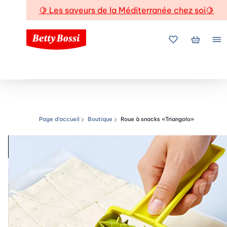
🍋
Les saveurs de la Méditerranée chez soi
🍋
Mes favoris
Mon pani
Me
Page d’accueil
Boutique
Roue à snacks «Triangolo»
Chemin de navigation