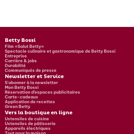
Pied de page
Betty Bossi
Film «Salut Betty»
Spectacle culinaire et gastronomique de Betty Bossi
Entreprise
Carrière & jobs
Durabilité
Communiqués de presse
Newsletter et Service
S'abonner à la newsletter
Mon Betty Bossi
Réservation d’espaces publicitaires
Carte-cadeaux
Application de recettes
Green Betty
Vers la boutique en ligne
Ustensiles de cuisine
Ustensiles de pâtisserie
Appareils électriques
Tout pour la maison