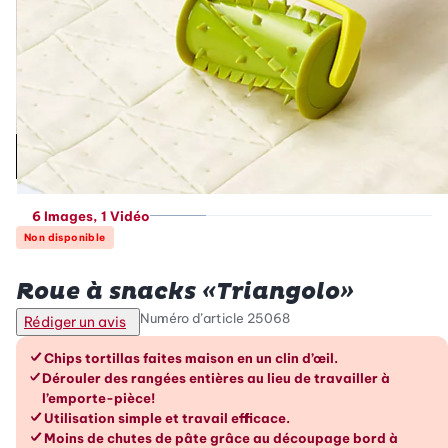
6 Images
, 1 Vidéo
Non disponible
Betty Bossi
Roue à snacks «Triangolo»
Numéro d’article
25068
Rédiger un avis
Les avantages en un coup d’œil
Chips tortillas faites maison en un clin d’œil.
Dérouler des rangées entières au lieu de travailler à
l’emporte-pièce!
Utilisation simple et travail efficace.
Moins de chutes de pâte grâce au découpage bord à