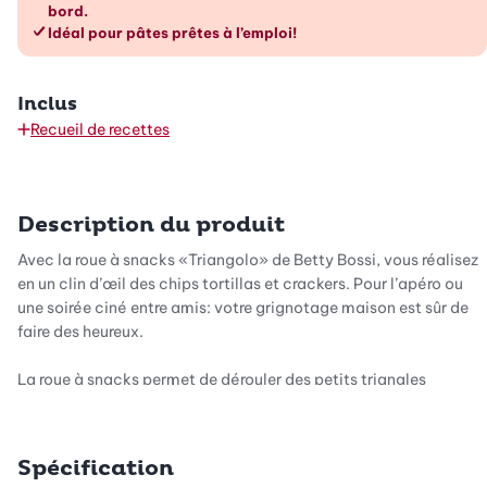
bord.
Idéal pour pâtes prêtes à l’emploi!
Inclus
Recueil de recettes
Description du produit
Avec la roue à snacks «Triangolo» de Betty Bossi, vous réalisez
en un clin d’œil des chips tortillas et crackers. Pour l’apéro ou
une soirée ciné entre amis: votre grignotage maison est sûr de
faire des heureux.
La roue à snacks permet de dérouler des petits triangles
croustillants en roulant d’un seul mouvement grâce à la poignée
ergonomique super pratique. Au final, vous obtenez des rangées
entières de chips tortillas croustillantes à épicer selon goût.
Spécification
Ensuite, il suffit de les passer au four et de les séparer.