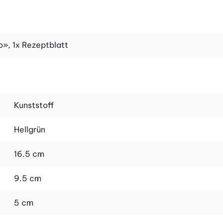
 als Geschenk zu Ihrem Snack-Rädli dazu.
o», 1x Rezeptblatt
Kunststoff
Hellgrün
16.5 cm
9.5 cm
5 cm