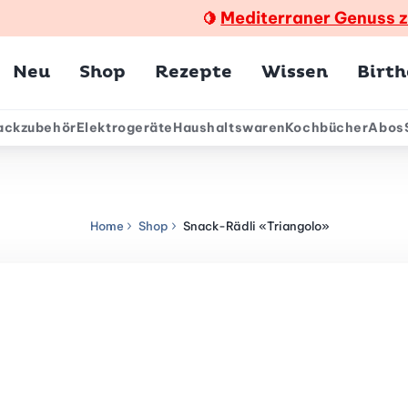
Mediterraner Genuss 
🍋
Hauptmenü
Neu
Shop
Rezepte
Wissen
Birt
ackzubehör
Elektrogeräte
Haushaltswaren
Kochbücher
Abos
ärmenü
Home
Shop
Snack-Rädli «Triangolo»