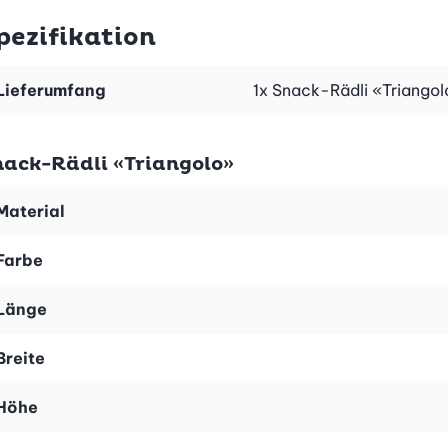
rvorragend für ein ganz besonderes Geschmackserlebnis.
pezifikation
en erhalten Sie mit unserem «Knusper-Snack»-Rezeptblatt
Lieferumfang
1x Snack-Rädli «Triangol
nack-Rädli «Triangolo»
Material
Farbe
Länge
Breite
Höhe