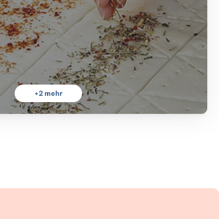
+
2
mehr