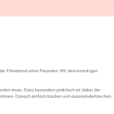
 oder Filmabend unter Freunden: Mit dem knackigen
rden muss. Ganz besonders praktisch ist dabei der
en können. Danach einfach backen und auseinanderbrechen.
lammenkuchenteig, Kuchenteig, Pizzateig oder Blätterteig.