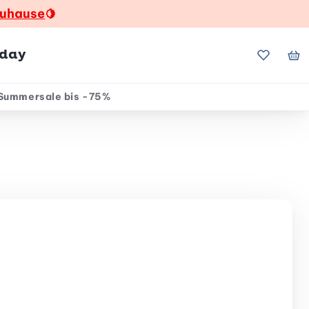
zuhause
🍋
hday
Meine Fa
Me
Summersale bis -75%