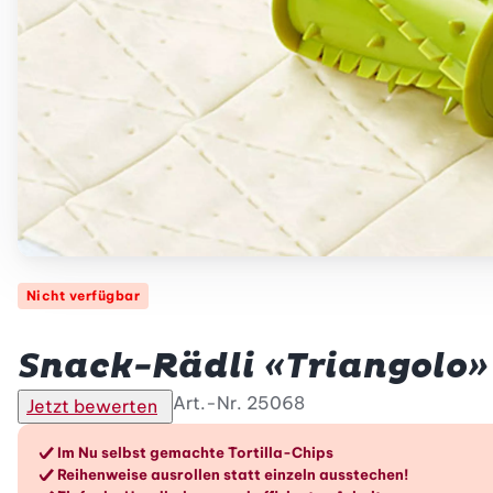
Nicht verfügbar
Betty Bossi
Snack-Rädli «Triangolo»
Art.-Nr.
25068
Jetzt bewerten
Die Vorteile im Überblic
Im Nu selbst gemachte Tortilla-Chips
Reihenweise ausrollen statt einzeln ausstechen!