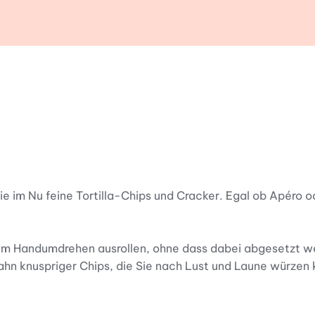
ie im Nu feine Tortilla-Chips und Cracker. Egal ob Apéro
im Handumdrehen ausrollen, ohne dass dabei abgesetzt we
 Bahn knuspriger Chips, die Sie nach Lust und Laune würz
it bereits ausgewalltem Fertigteig zu, wie zum Beispiel F