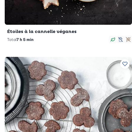
Étoiles à la cannelle véganes
Total
7 h 5 min
Végan
sans
S
Ajo