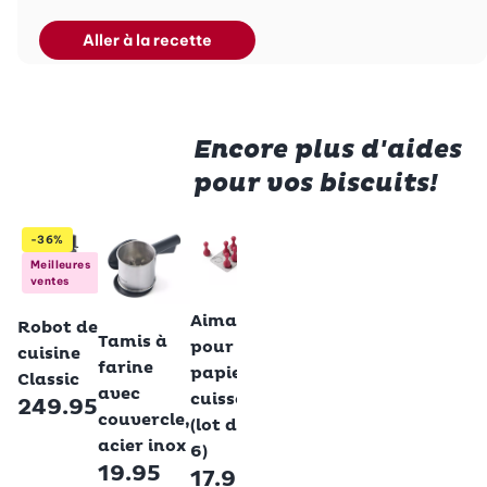
Aller à la recette
Encore plus d'aides
pour vos biscuits!
Betty Bossi
Betty Bossi
-36%
Rouleau
Grilles à
Meilleures
ventes
à
pâtisserie,
Betty Bossi
Betty Bossi
pâtisserie
empilables,
Betty Bossi
Aimants
Bet
Robot de
ajustable
40×25 cm -
Tamis à
Em
pour
cuisine
avec 4
2 pièces
farine
piè
papier
Classic
29.95
anneaux,
avec
mir
cuisson
249.95
43 cm
couvercle,
flo
(lot de
19.95
acier inox
cm 
6)
19.95
de 
17.95