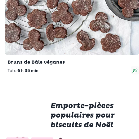
Bruns de Bâle véganes
Total
6 h 35 min
V
Emporte-pièces
populaires pour
biscuits de Noël