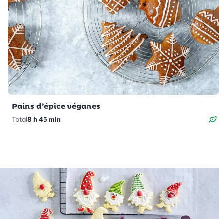
Pains d’épice véganes
Total
8 h 45 min
V