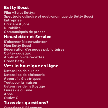
Pied de page
Betty Bossi
Film «Salut Betty»
Spectacle culinaire et gastronomique de Betty Bossi
Entreprise
Carrière & jobs
Durabilité
Communiqués de presse
Newsletter et Service
S'abonner à la newsletter
Mon Betty Bossi
Réservation d’espaces publicitaires
Carte-cadeaux
Application de recettes
Green Betty
Vers la boutique en ligne
Ustensiles de cuisine
Ustensiles de pâtisserie
Appareils électriques
Tout pour la maison
Ustensiles de nettoyage
Livres de cuisine
Abos
Outlet %
Tu as des questions?
Questions & Réponses