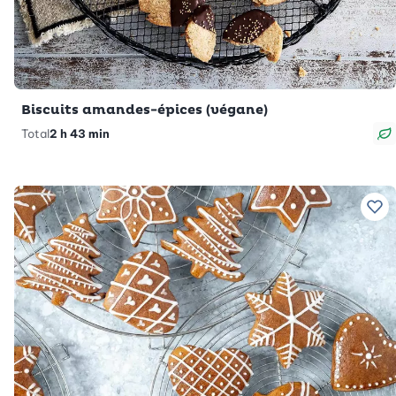
Biscuits amandes-épices (végane)
Total
2 h 43 min
V
Ajo