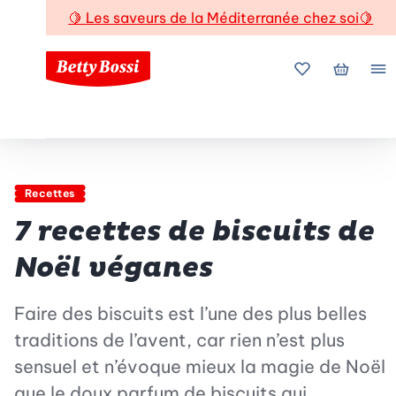
🍋
Les saveurs de la Méditerranée chez soi
🍋
Mes favoris
Mon pani
Me
Recettes
7 recettes de biscuits de
Noël véganes
Faire des biscuits est l’une des plus belles
traditions de l’avent, car rien n’est plus
sensuel et n’évoque mieux la magie de Noël
que le doux parfum de biscuits qui