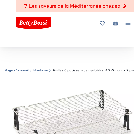
🍋
Les saveurs de la Méditerranée chez soi
🍋
Mes favoris
Mon pani
Me
Page d’accueil
Boutique
Grilles à pâtisserie, empilables, 40×25 cm - 2 pi
Chemin de navigation