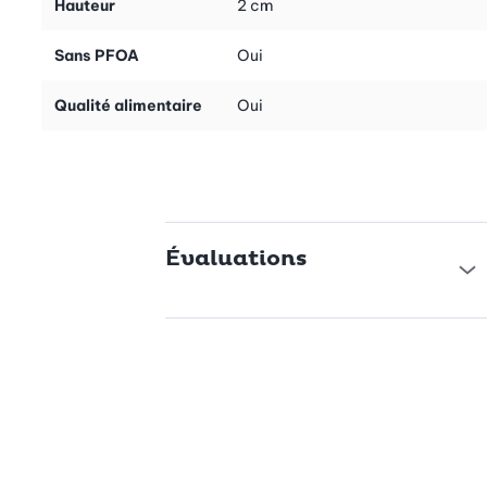
Hauteur
2 cm
Circulation optimale de l’air pour un résultat parfait
Sans PFOA
Oui
Votre pâtisserie reste bien croustillante sur les grilles
rectangulaires en acier inox de qualité. La construction
Qualité alimentaire
Oui
spéciale avec quatre supports en matière synthétique permet
une circulation de l’air optimale. Ainsi vos gâteaux, tourtes,
pains et autres petits feuilletés refroidissent parfaitement.
Pour tous les amis de la pâtisserie: utilisation variée et
Évaluations
pratique
Les grilles empilables peuvent être utilisées de multiples façons
et simplifient le travail en cuisine. Une seule pour un cake, l’une à
côté de l’autre pour des fonds de tarte ou l’une sur l’autre pour
plus d’espace de travail, vous utilisez ces grilles en acier
inoxydable selon vos besoins. Elles sont également très
pratiques pour glacer ou décorer vos créations.