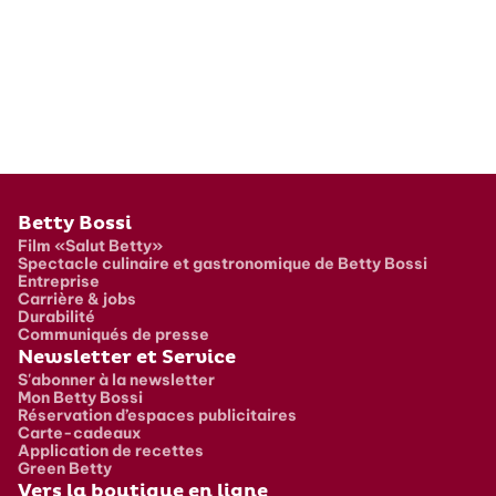
Pied de page
Betty Bossi
Film «Salut Betty»
Spectacle culinaire et gastronomique de Betty Bossi
Entreprise
Carrière & jobs
Durabilité
Communiqués de presse
Newsletter et Service
S'abonner à la newsletter
Mon Betty Bossi
Réservation d’espaces publicitaires
Carte-cadeaux
Application de recettes
Green Betty
Vers la boutique en ligne