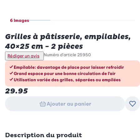
6 Images
Betty Bossi
Grilles à pâtisserie, empilables,
40×25 cm - 2 pièces
Numéro d’article
25950
Rédiger un avis
Les avantages en un coup d’œil
Empilable: davantage de place pour laisser refroidir
Grand espace pour une bonne circulation de l’air
Utilisation variée des grilles, séparées ou empilées
29.95
Ajouter au panier
Ajo
Description du produit