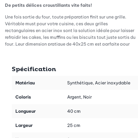
De petits délices croustillants vite faits!
Une fois sortie du four, toute préparation finit sur une grille.
Véritable must pour votre cuisine, ces deux grilles
rectangulaires en acier inox sont la solution idéale pour laisser
refroidir les cakes, les muffins ou les biscuits tout juste sortis du
four. Leur dimension pratique de 40x25 cm est parfaite pour
vous accompagner au cours de vos aventures pâtissières.
Spécification
Empilables: davantage de place pour refroidir sur un espace
plus petit
Matériau
Synthétique, Acier inoxydable
Ces deux grilles conviennent au lave-vaisselle et vous
Coloris
Argent, Noir
permettent de laisser refroidir vos biscuits sur un petit espace.
Grâce aux supports, les grilles peuvent être superposées pour
Longueur
40 cm
accueillir sans problème une grande quantité de biscuits de
Noël, sans encombrer le plan de travail.
Largeur
25 cm