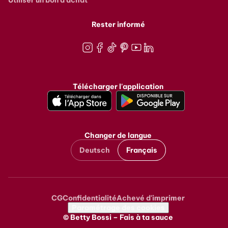
Utiliser un bon d'achat
Rester informé
Instagram
Facebook
TikTok
Pinterest
Youtube
LinkedIn
Télécharger l'application
Changer de langue
Deutsch
Français
CG
Confidentialité
Achevé d'imprimer
Metanavigation
Paramétrage des cookies
© Betty Bossi – Fais à ta sauce