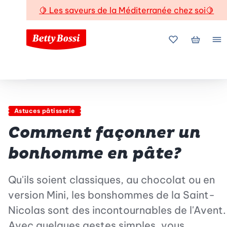
🍋
Les saveurs de la Méditerranée chez soi
🍋
Mes favoris
Mon pani
Me
Astuces pâtisserie
Comment façonner un
bonhomme en pâte?
Qu'ils soient classiques, au chocolat ou en
version Mini, les bonshommes de la Saint-
Nicolas sont des incontournables de l'Avent.
Avec quelques gestes simples, vous