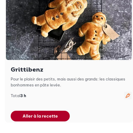
Grittibenz
Pour le plaisir des petits, mais aussi des grands: les classiques
bonhommes en pâte levée.
Total
3 h
Vé
Aller à la recette