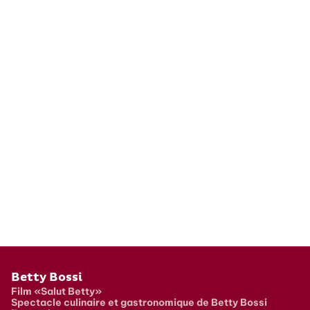
Pied de page
Betty Bossi
Film «Salut Betty»
Spectacle culinaire et gastronomique de Betty Bossi